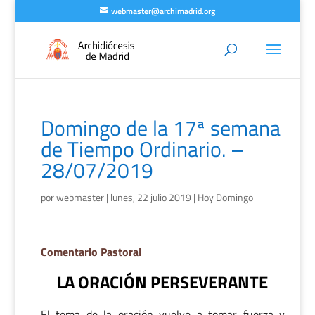
webmaster@archimadrid.org
Domingo de la 17ª semana
de Tiempo Ordinario. –
28/07/2019
por
webmaster
|
lunes, 22 julio 2019
|
Hoy Domingo
Comentario Pastoral
LA ORACIÓN PERSEVERANTE
El tema de la oración vuelve a tomar fuerza y