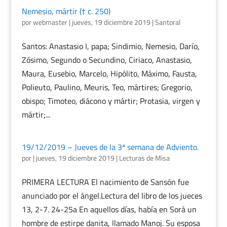
Nemesio, mártir († c. 250)
por
webmaster
|
jueves, 19 diciembre 2019
|
Santoral
Santos: Anastasio I, papa; Sindimio, Nemesio, Darío,
Zósimo, Segundo o Secundino, Ciriaco, Anastasio,
Maura, Eusebio, Marcelo, Hipólito, Máximo, Fausta,
Polieuto, Paulino, Meuris, Teo, mártires; Gregorio,
obispo; Timoteo, diácono y mártir; Protasia, virgen y
mártir;...
19/12/2019 – Jueves de la 3ª semana de Adviento.
por
|
jueves, 19 diciembre 2019
|
Lecturas de Misa
PRIMERA LECTURA El nacimiento de Sansón fue
anunciado por el ángel.Lectura del libro de los jueces
13, 2-7. 24-25a En aquellos días, había en Sorá un
hombre de estirpe danita, llamado Manoj. Su esposa