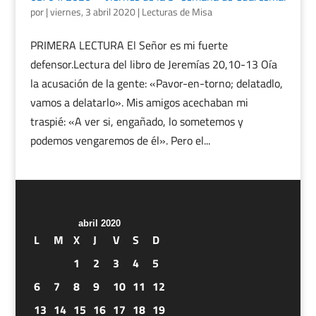
por
|
viernes, 3 abril 2020
|
Lecturas de Misa
PRIMERA LECTURA El Señor es mi fuerte
defensor.Lectura del libro de Jeremías 20,10-13 Oía
la acusación de la gente: «Pavor-en-torno; delatadlo,
vamos a delatarlo». Mis amigos acechaban mi
traspié: «A ver si, engañado, lo sometemos y
podemos vengaremos de él». Pero el...
abril 2020
L
M
X
J
V
S
D
1
2
3
4
5
6
7
8
9
10
11
12
13
14
15
16
17
18
19