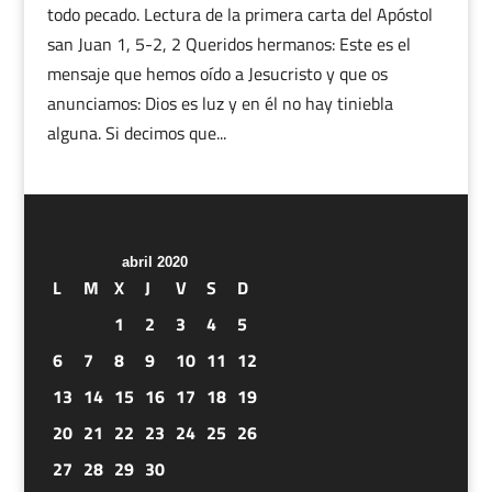
todo pecado. Lectura de la primera carta del Apóstol
san Juan 1, 5-2, 2 Queridos hermanos: Este es el
mensaje que hemos oído a Jesucristo y que os
anunciamos: Dios es luz y en él no hay tiniebla
alguna. Si decimos que...
abril 2020
L
M
X
J
V
S
D
1
2
3
4
5
6
7
8
9
10
11
12
13
14
15
16
17
18
19
20
21
22
23
24
25
26
27
28
29
30