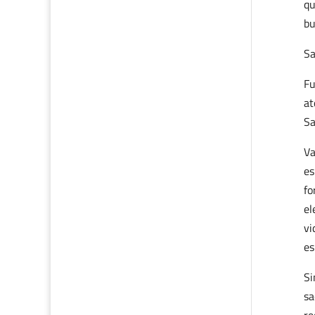
qu
bu
Sa
Fu
at
Sa
Va
es
fo
el
vi
es
Si
sa