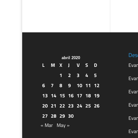
Des
abril 2020
L
M
X
J
V
S
D
Evan
1
2
3
4
5
Evan
6
7
8
9
10
11
12
Evan
13
14
15
16
17
18
19
Evan
20
21
22
23
24
25
26
27
28
29
30
Evan
« Mar
May »
Evan