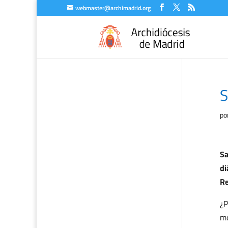
webmaster@archimadrid.org
S
po
Sa
di
Re
¿P
mo