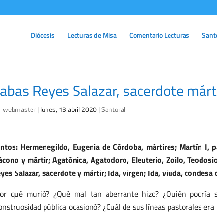
Diócesis
Lecturas de Misa
Comentario Lecturas
Sant
abas Reyes Salazar, sacerdote már
r
webmaster
|
lunes, 13 abril 2020
|
Santoral
ntos: Hermenegildo, Eugenia de Córdoba, mártires; Martín I, pa
ácono y mártir; Agatónica, Agatodoro, Eleuterio, Zoilo, Teodosio
yes Salazar, sacerdote y mártir; Ida, virgen; Ida, viuda, condesa
or qué murió? ¿Qué mal tan aberrante hizo? ¿Quién podría s
nstruosidad pública ocasionó? ¿Cuál de sus líneas pastorales era 