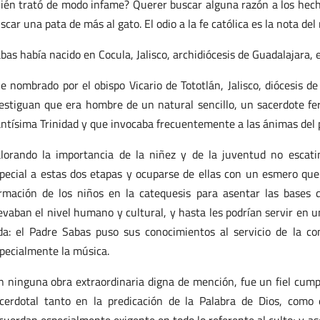
ién trató de modo infame? Querer buscar alguna razón a los hecho
scar una pata de más al gato. El odio a la fe católica es la nota del 
bas había nacido en Cocula, Jalisco, archidiócesis de Guadalajara, 
e nombrado por el obispo Vicario de Tototlán, Jalisco, diócesis d
estiguan que era hombre de un natural sencillo, un sacerdote fer
ntísima Trinidad y que invocaba frecuentemente a las ánimas del 
lorando la importancia de la niñez y de la juventud no escati
pecial a estas dos etapas y ocuparse de ellas con un esmero que 
rmación de los niños en la catequesis para asentar las bases d
evaban el nivel humano y cultural, y hasta les podrían servir en
da: el Padre Sabas puso sus conocimientos al servicio de la co
pecialmente la música.
n ninguna obra extraordinaria digna de mención, fue un fiel cumpl
cerdotal tanto en la predicación de la Palabra de Dios, como 