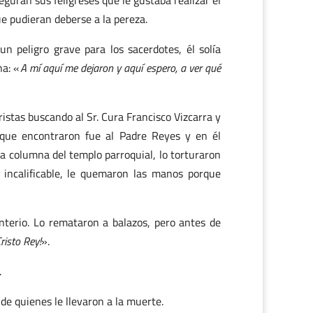
guran sus feligreses que le gustaba realizar el
e pudieran deberse a la pereza.
n peligro grave para los sacerdotes, él solía
na: «
A mí aquí me dejaron y aquí espero, a ver qué
istas buscando al Sr. Cura Francisco Vizcarra y
o que encontraron fue al Padre Reyes y en él
a columna del templo parroquial, lo torturaron
 incalificable, le quemaron las manos porque
nterio. Lo remataron a balazos, pero antes de
risto Rey!
».
.
de quienes le llevaron a la muerte.