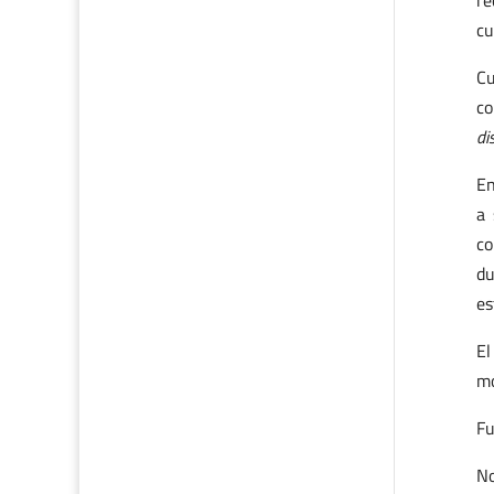
re
cu
Cu
co
di
En
a 
co
du
es
El
mo
Fu
No