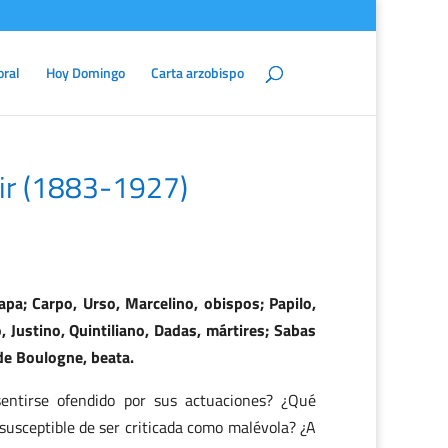
oral
Hoy Domingo
Carta arzobispo
tir (1883-1927)
pa; Carpo, Urso, Marcelino, obispos; Papilo,
, Justino, Quintiliano, Dadas, mártires; Sabas
 de Boulogne, beata.
entirse ofendido por sus actuaciones? ¿Qué
susceptible de ser criticada como malévola? ¿A