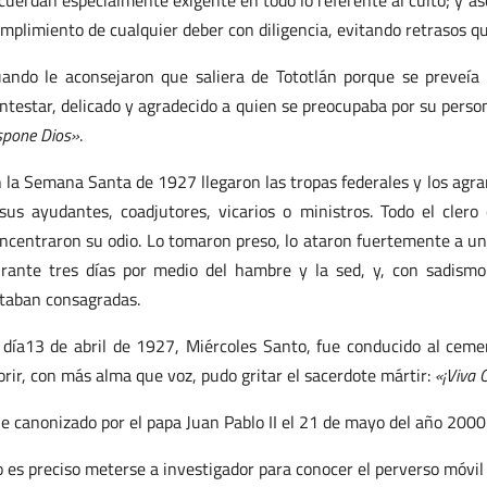
cuerdan especialmente exigente en todo lo referente al culto; y ase
mplimiento de cualquier deber con diligencia, evitando retrasos qu
ando le aconsejaron que saliera de Tototlán porque se preveía u
ntestar, delicado y agradecido a quien se preocupaba por su perso
spone Dios»
.
 la Semana Santa de 1927 llegaron las tropas federales y los agrar
sus ayudantes, coadjutores, vicarios o ministros. Todo el cler
ncentraron su odio. Lo tomaron preso, lo ataron fuertemente a un
rante tres días por medio del hambre y la sed, y, con sadismo
taban consagradas.
 día13 de abril de 1927, Miércoles Santo, fue conducido al ceme
rir, con más alma que voz, pudo gritar el sacerdote mártir:
«¡Viva C
e canonizado por el papa Juan Pablo II el 21 de mayo del año 2000
 es preciso meterse a investigador para conocer el perverso móvil 