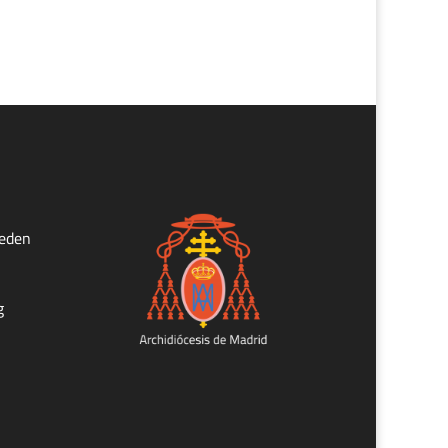
ueden
g