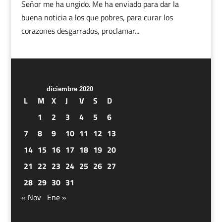
Señor me ha ungido. Me ha enviado para dar la
buena noticia a los que pobres, para curar los
corazones desgarrados, proclamar...
diciembre 2020
L
M
X
J
V
S
D
1
2
3
4
5
6
7
8
9
10
11
12
13
14
15
16
17
18
19
20
21
22
23
24
25
26
27
28
29
30
31
« Nov
Ene »