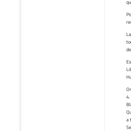
qu
Po
re
La
to
de
Es
Li
Hu
Or
Bl
Qu
a 
Se