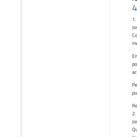
4
Jo
Co
mo
En
po
ac
Pe
pu
Re
Jo
Qu