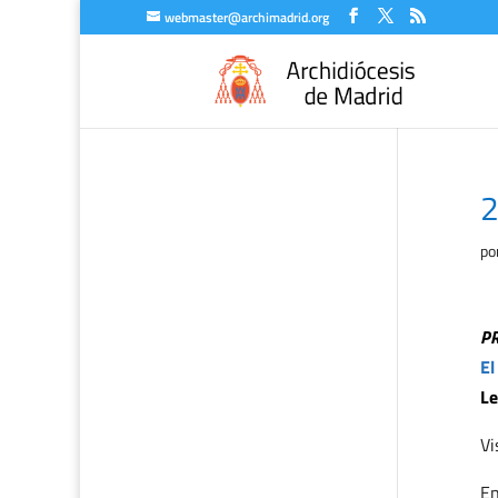
webmaster@archimadrid.org
2
po
P
El
Le
Vi
En