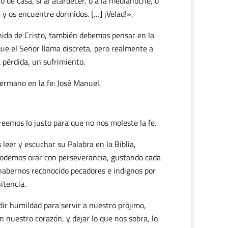
o de casa, si al atardecer, o a la medianoche, o
 y os encuentre dormidos. […] ¡Velad!».
nida de Cristo, también debemos pensar en la
 que el Señor llama discreta, pero realmente a
 pérdida, un sufrimiento.
hermano en la fe: José Manuel.
eemos lo justo para que no nos moleste la fe.
 leer y escuchar su Palabra en la Biblia,
podemos orar con perseverancia, gustando cada
 habernos reconocido pecadores e indignos por
itencia.
ir humildad para servir a nuestro prójimo,
 nuestro corazón, y dejar lo que nos sobra, lo