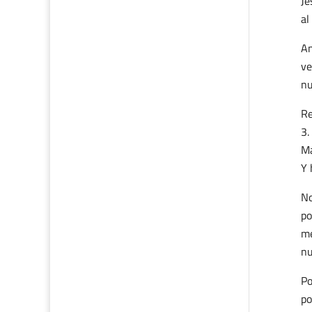
Je
al
An
ve
nu
Re
M
Y 
No
po
me
nu
Po
po