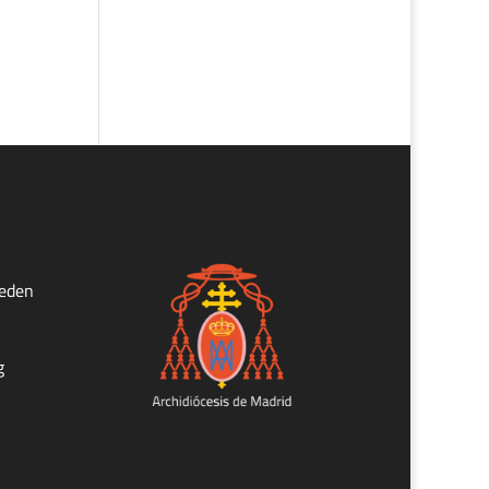
ueden
g