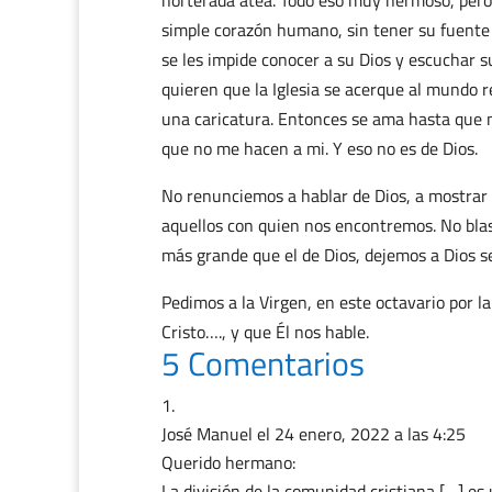
horterada atea. Todo eso muy hermoso, pero s
simple corazón humano, sin tener su fuente e
se les impide conocer a su Dios y escuchar 
quieren que la Iglesia se acerque al mundo r
una caricatura. Entonces se ama hasta que m
que no me hacen a mi. Y eso no es de Dios.
No renunciemos a hablar de Dios, a mostrar a 
aquellos con quien nos encontremos. No bla
más grande que el de Dios, dejemos a Dios 
Pedimos a la Virgen, en este octavario por l
Cristo…., y que Él nos hable.
5 Comentarios
José Manuel
el 24 enero, 2022 a las 4:25
Querido hermano:
La división de la comunidad cristiana […] es