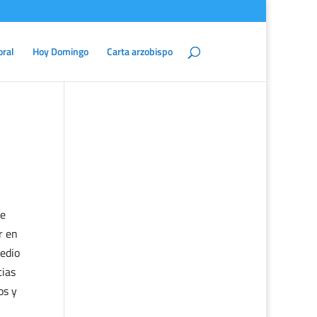
oral
Hoy Domingo
Carta arzobispo
te
r en
edio
cias
os y