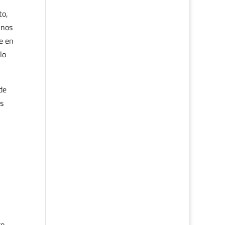
to,
unos
e en
lo
de
s
o,