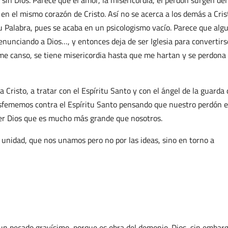
in Dios. Parece que el amor, la misericordia, el perdón surgen del
n el mismo corazón de Cristo. Así no se acerca a los demás a Cris
su Palabra, pues se acaba en un psicologismo vacío. Parece que alg
enunciando a Dios…, y entonces deja de ser Iglesia para convertirs
e canso, se tiene misericordia hasta que me hartan y se perdona 
Cristo, a tratar con el Espíritu Santo y con el ángel de la guarda 
sfememos contra el Espíritu Santo pensando que nuestro perdón e
ser Dios que es mucho más grande que nosotros.
a unidad, que nos unamos pero no por las ideas, sino en torno a
 un pecado gravísimo, porque es obra del demonio. Dios, sin embarg