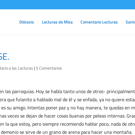
Diócesis
Lecturas de Misa
Comentario Lecturas
Sant
SE.
rio a las Lecturas
|
5 Comentarios
 en las parroquias. Hoy se habla tanto unos de otros- principalmen
ra que fulanito a hablado mal de él y se enfada, ya no quiere esta
 es su amigo. Intentas poner paz y no hay manera, te quedas en m
has veces se dejan de hacer cosas buenas por peleas internas. Gra
en la que estoy, pero siempre recomiendo hablar poco, nada de otr
l demonio se sirve de un grano de arena para hacer una montaña.