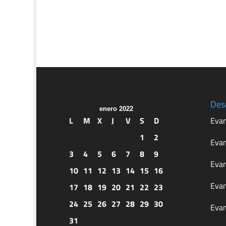
Des
enero 2022
L
M
X
J
V
S
D
Evan
1
2
Evan
3
4
5
6
7
8
9
Evan
10
11
12
13
14
15
16
Evan
17
18
19
20
21
22
23
24
25
26
27
28
29
30
Evan
31