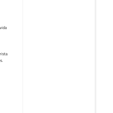
 vida
rista
s.