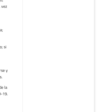
 vez
a;
; si
rse y
s.
de la
D-19.