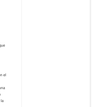
nque
n el
 una
n
 la