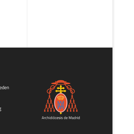
ueden
g