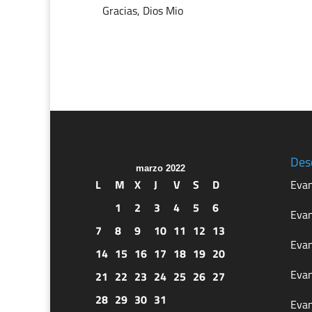
Gracias, Dios Mio
Des
marzo 2022
L
M
X
J
V
S
D
Evan
1
2
3
4
5
6
Evan
7
8
9
10
11
12
13
Evan
14
15
16
17
18
19
20
Evan
21
22
23
24
25
26
27
28
29
30
31
Evan