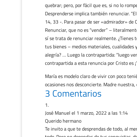
quebrar; pero, por fácil que es, si no lo rom
Desprenderse implica también renunciar. “El
14, 33 -. Para pasar de ser «admirador» de Cr
Renunciar, que no es “vender” – literalment
sí se trata de renunciar realmente. ¿Tienes 
tus bienes – medios materiales, cualidades y
alegría? … Luego la contrapartida: “luego ve
contrapartida a esta renuncia por Cristo es ¡”
María es modelo claro de vivir con poco teni
ocasiones nos desconcierte. Madre nuestra, q
3 Comentarios
José Manuel
el 1 marzo, 2022 a las 1:14
Querido hermano
Te invito a que te desprendas de todo, al m
todo. Pero no dependas de tus conquistas, d