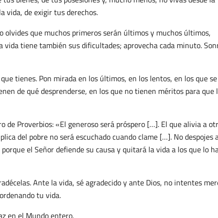
a vida, de exigir tus derechos.
no olvides que muchos primeros serán últimos y muchos últimos,
la vida tiene también sus dificultades; aprovecha cada minuto. Sonr
 que tienes. Pon mirada en los últimos, en los lentos, en los que se
tienen de qué desprenderse, en los que no tienen méritos para que 
ro de Proverbios: «El generoso será próspero […]. El que alivia a ot
súplica del pobre no será escuchado cuando clame […]. No despojes a
, porque el Señor defiende su causa y quitará la vida a los que lo 
agradécelas. Ante la vida, sé agradecido y ante Dios, no intentes me
 ordenando tu vida.
Paz en el Mundo entero.