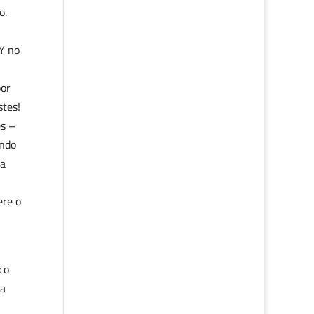
o.
 Y no
por
stes!
es –
endo
ra
ere o
co
da