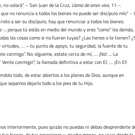
pe, no volará” – San Juan de la Cruz,
Llama de amor viva
, 11 -.
 que no renuncia a todos los bienes no puede ser discípulo mío” – 
isto a ser su discípulo, hay que renunciar a todos los bienes.
e -, porque tú estás en medio del mundo y eres “como” los demás;
todas las cosas como si no fueran tuyas? ¿Las tienes o te tienen? 
 virtudes, … – tu punto de apoyo, tu seguridad, la fuente de tu
nte conmigo”. No: sígueme, estate cerca de mí, … ¡No! … La
 Vente conmigo!”, la llamada definitiva a estar con El, … ¡En El!
éndolo todo, de estar abiertos a los planes de Dios, aunque en
ue sepamos dejarlo todo a los pies de tu Hijo.
enos interiormente, pues quizás no puedas ni debas desprenderte d
e tus bienes, de tus posesiones y, mucho menos, no vivas desde la