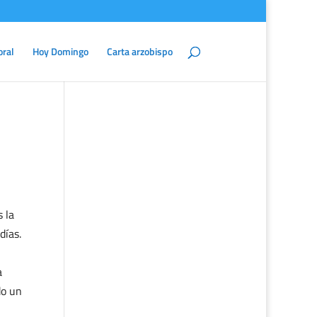
oral
Hoy Domingo
Carta arzobispo
 la
días.
a
do un