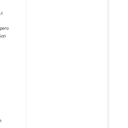
Lc
 pero
¿Son
e