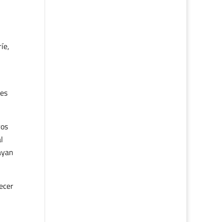
íe,
les
ros
l
hayan
recer