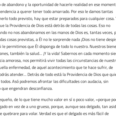
 de abandono y la oportunidad de hacerle realidad en ese moment
 tendencia a querer tener todo amarrado. Por eso le damos tantas
nerlo todo previsto, hay que estar preparados para cualquier cosa.
ue la Providencia de Dios está detrás de todas las cosas. Eso no
uando no nos abandonamos en las manos de Dios es, tantas veces, 
odas cosas previstas, a Él no le sorprende nada ¡Dios no tiene despi
i le permitimos que Él disponga de todo lo nuestro. Nuestros bien
iones, también la salud… ¡Y la vida! Sabernos en cada momento si
ncia amorosa, nos permitirá vivir todas las circunstancias de nuest
uella enfermedad, de aquel acontecimiento que te hace sufrir, de
drás atender… Detrás de todo está la Providencia de Dios que qui
 todos. Asó podremos afrontar las dificultades con audacia, sin
mo que engendran desconfianza.
equeño, de lo que tiene mucho valor en sí o poco valor, «porque po
lgado en vez de a uno grueso, porque, aunque sea delgado, tan asi
e quebrare para volar. Verdad es que el delgado es más fácil de