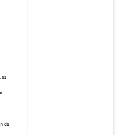
a es
mi
ón de