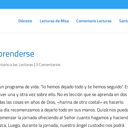
Diócesis
Lecturas de Misa
Comentario Lecturas
Sant
prenderse
ario a las Lecturas
|
3 Comentarios
un programa de vida: “lo hemos dejado todo y te hemos seguido”. Es
ver una y otra vez sobre ello. No es lección que se aprenda en dos 
as las cosas en años de Dios, «harina de otro costal» es hacerlo.
ada día recomenzamos a dejarlo todo en sus manos. Quizá nos pued
 comenzar la jornada ofreciendo al Señor cuanto hagamos y hacien
ca. Luego, durante la jornada, nuestro ángel custodio nos podrá