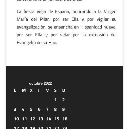
La fiesta vieja de España, honrando a la Virgen
María del Pilar, por ser Ella y por vigilar su
evangelización, se ensancha en Hispanidad nueva,
por ser Ella y por velar por la extensión del
Evangelio de su Hijo.
octubre 2022
L
M
X
J
V
S
D
1
2
3
4
5
6
7
8
9
10
11
12
13
14
15
16
17
18
19
20
21
22
23