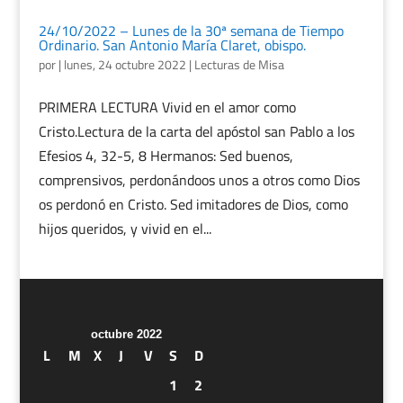
24/10/2022 – Lunes de la 30ª semana de Tiempo
Ordinario. San Antonio María Claret, obispo.
por
|
lunes, 24 octubre 2022
|
Lecturas de Misa
PRIMERA LECTURA Vivid en el amor como
Cristo.Lectura de la carta del apóstol san Pablo a los
Efesios 4, 32-5, 8 Hermanos: Sed buenos,
comprensivos, perdonándoos unos a otros como Dios
os perdonó en Cristo. Sed imitadores de Dios, como
hijos queridos, y vivid en el...
octubre 2022
L
M
X
J
V
S
D
1
2