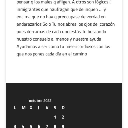
pensar q los males q afligen. A otros son lógicos (
inmigrantes que naufragan que delinquen … y
encima que no hay q preocupase de verdad en
enderezarlos Solo Tu nos abres los ojos del corazón
pues derramas de cada uno estás Tú buscando
nuestro consuelo al menos y nuestra ayuda
Ayudamos a ser como tu misericordiosos con los
que nos pones cada día en el camino
octubre 2022
L
M
X
J
V
S
D
1
2
3
4
5
6
7
8
9