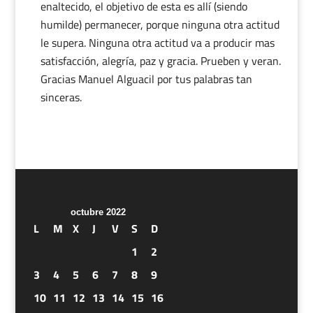
enaltecido, el objetivo de esta es allí (siendo
humilde) permanecer, porque ninguna otra actitud
le supera. Ninguna otra actitud va a producir mas
satisfacción, alegría, paz y gracia. Prueben y veran.
Gracias Manuel Alguacil por tus palabras tan
sinceras.
octubre 2022
L
M
X
J
V
S
D
1
2
3
4
5
6
7
8
9
10
11
12
13
14
15
16