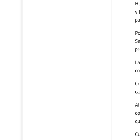
Ho
y 
pu
Po
Se
pr
La
co
Co
ca
Al
op
qu
Cu