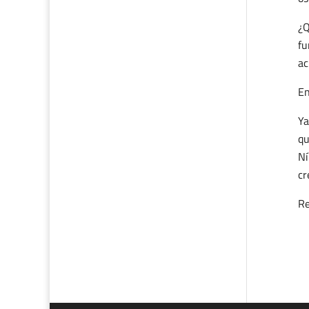
¿Q
fu
ac
En
Ya
qu
Ní
cr
Re