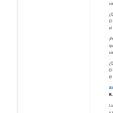
va
¿Q
El
el
¡P
qu
va
¿Q
El
él
Al
R.
Lu
y 