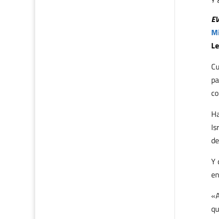
E
Mi
Le
Cu
pa
co
Ha
Is
de
Y 
en
«A
qu