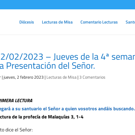
Diócesis
Lecturas de Misa
Comentario Lecturas
Sant
2/02/2023 – Jueves de la 4ª seman
a Presentación del Señor.
r
|
jueves, 2 febrero 2023
|
Lecturas de Misa
|
3 Comentarios
RIMERA LECTURA
egará a su santuario el Señor a quien vosotros andáis buscando.
ctura de la profecía de Malaquías 3, 1-4
to dice el Señor: