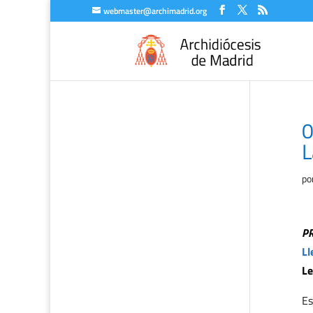
webmaster@archimadrid.org
0
L
po
P
Ll
Le
Es