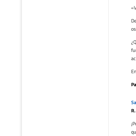
«V
De
os
¿Q
fu
ac
En
Pa
Sa
R.
¡P
qu