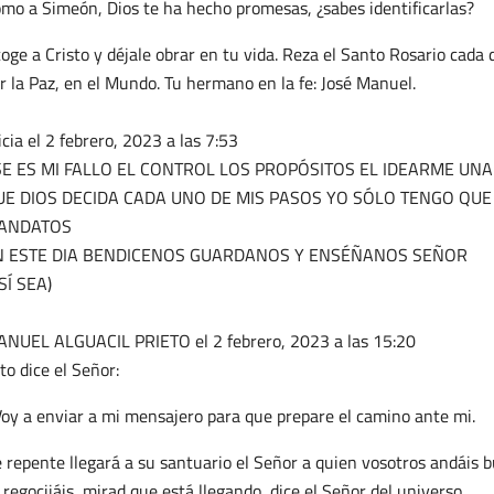
mo a Simeón, Dios te ha hecho promesas, ¿sabes identificarlas?
oge a Cristo y déjale obrar en tu vida. Reza el Santo Rosario cada 
r la Paz, en el Mundo. Tu hermano en la fe: José Manuel.
icia
el 2 febrero, 2023 a las 7:53
SE ES MI FALLO EL CONTROL LOS PROPÓSITOS EL IDEARME UNA
UE DIOS DECIDA CADA UNO DE MIS PASOS YO SÓLO TENGO QUE
ANDATOS
N ESTE DIA BENDICENOS GUARDANOS Y ENSÉÑANOS SEÑOR
SÍ SEA)
ANUEL ALGUACIL PRIETO
el 2 febrero, 2023 a las 15:20
to dice el Señor:
oy a enviar a mi mensajero para que prepare el camino ante mi.
 repente llegará a su santuario el Señor a quien vosotros andáis b
 regocijáis, mirad que está llegando, dice el Señor del universo.