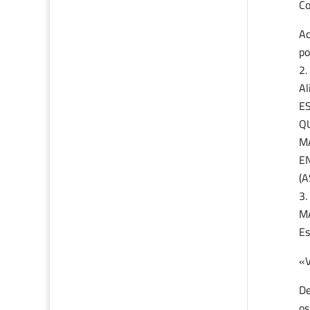
Co
Ac
po
Al
E
Q
M
E
(A
M
Es
«V
De
os