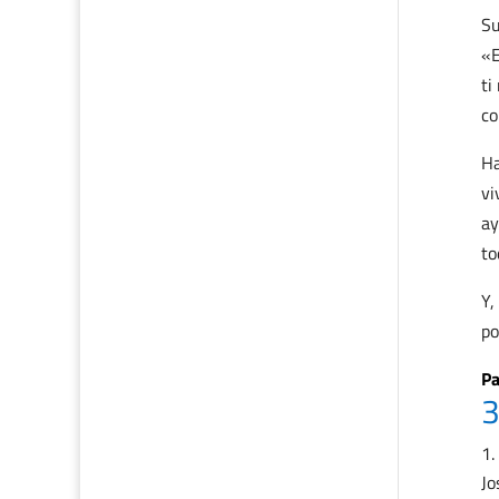
Su
«E
ti
co
Ha
vi
ay
to
Y,
po
Pa
3
Jo