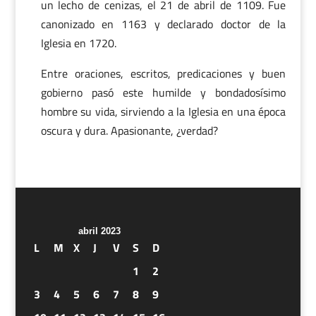
un lecho de cenizas, el 21 de abril de 1109. Fue
canonizado en 1163 y declarado doctor de la
Iglesia en 1720.
Entre oraciones, escritos, predicaciones y buen
gobierno pasó este humilde y bondadosísimo
hombre su vida, sirviendo a la Iglesia en una época
oscura y dura. Apasionante, ¿verdad?
abril 2023
L
M
X
J
V
S
D
1
2
3
4
5
6
7
8
9