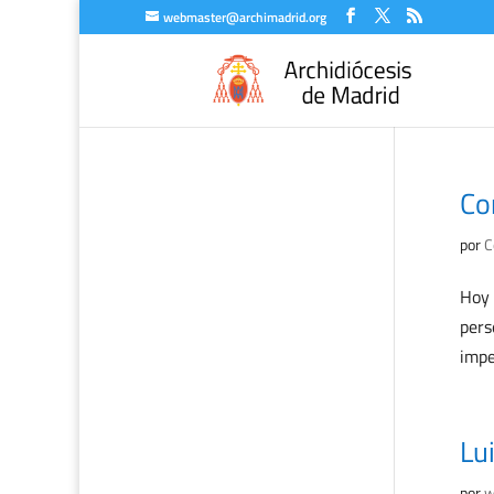
webmaster@archimadrid.org
Co
por
C
Hoy 
pers
impe
Lu
por
w