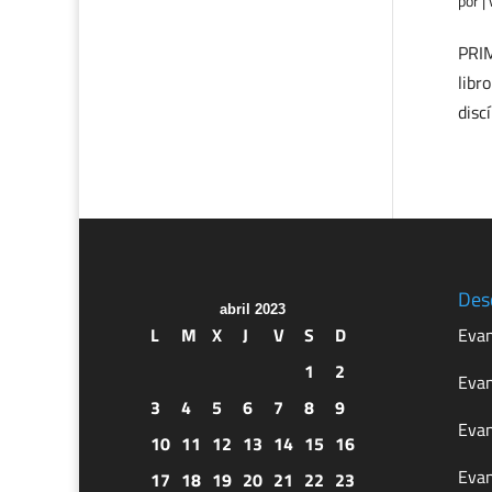
por
|
PRIM
libr
disc
Des
abril 2023
L
M
X
J
V
S
D
Evan
1
2
Evan
3
4
5
6
7
8
9
Evan
10
11
12
13
14
15
16
Evan
17
18
19
20
21
22
23