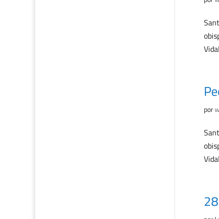
Sant
obis
Vidal
Pe
por
w
Sant
obis
Vidal
28