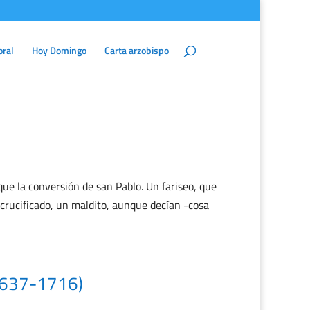
oral
Hoy Domingo
Carta arzobispo
e la conversión de san Pablo. Un fariseo, que
 crucificado, un maldito, aunque decían -cosa
(1637-1716)