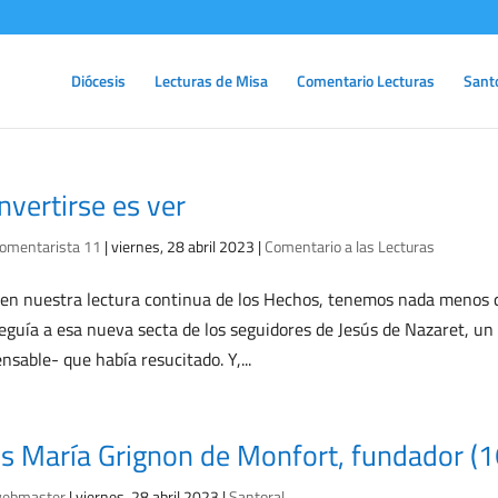
Diócesis
Lecturas de Misa
Comentario Lecturas
Sant
nvertirse es ver
omentarista 11
|
viernes, 28 abril 2023
|
Comentario a las Lecturas
en nuestra lectura continua de los Hechos, tenemos nada menos qu
eguía a esa nueva secta de los seguidores de Jesús de Nazaret, un
nsable- que había resucitado. Y,...
is María Grignon de Monfort, fundador 
ebmaster
|
viernes, 28 abril 2023
|
Santoral