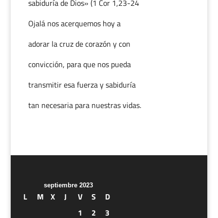
sabiduría de Dios» (1 Cor 1,23-24
Ojalá nos acerquemos hoy a
adorar la cruz de corazón y con
convicción, para que nos pueda
transmitir esa fuerza y sabiduría
tan necesaria para nuestras vidas.
septiembre 2023
L
M
X
J
V
S
D
1
2
3