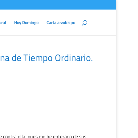
oral
Hoy Domingo
Carta arzobispo
na de Tiempo Ordinario.
:
e contra ella, pues me he enterado de sus