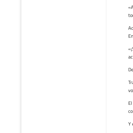
«A
to
Aq
En
«¡
ac
De
Tr
vo
El
co
Y 