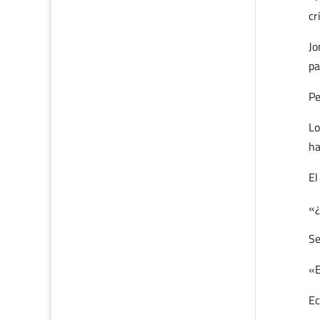
cr
Jo
pa
Pe
Lo
ha
El
«¿
Se
«E
Ec