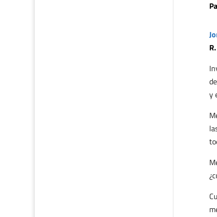
Pa
Jo
R.
In
de
y 
Me
la
to
Me
¿c
Cu
me