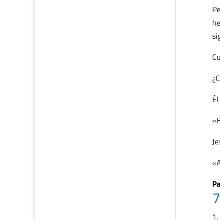
Pe
he
si
C
¿C
Él
«E
Je
«A
Pa
7