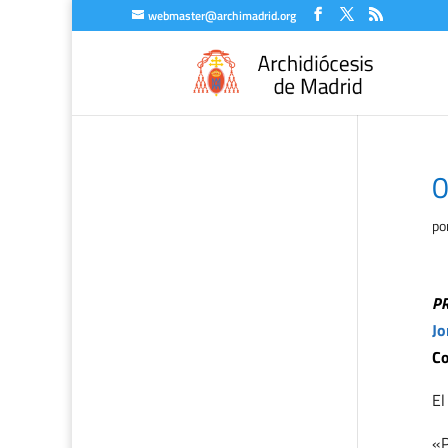
webmaster@archimadrid.org
0
po
P
Jo
Co
El
«P