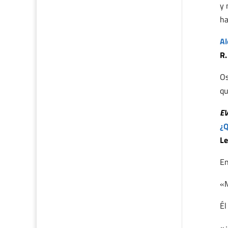
y 
ha
Al
R.
Os
qu
E
¿Q
Le
En
«M
Él
«¿