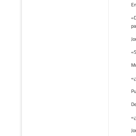
En
«D
pa
Jo
«S
Mu
«¿
Pu
De
«¿
Jo