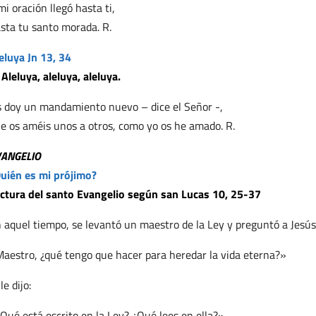
mi oración llegó hasta ti,
sta tu santo morada. R.
eluya Jn 13, 34
 Aleluya, aleluya, aleluya.
 doy un mandamiento nuevo – dice el Señor -,
e os améis unos a otros, como yo os he amado. R.
VANGELIO
uién es mi prójimo?
ctura del santo Evangelio según san Lucas 10, 25-37
 aquel tiempo, se levantó un maestro de la Ley y preguntó a Jesús
aestro, ¿qué tengo que hacer para heredar la vida eterna?»
 le dijo:
Qué está escrito en la Ley? ¿Qué lees en ella?».