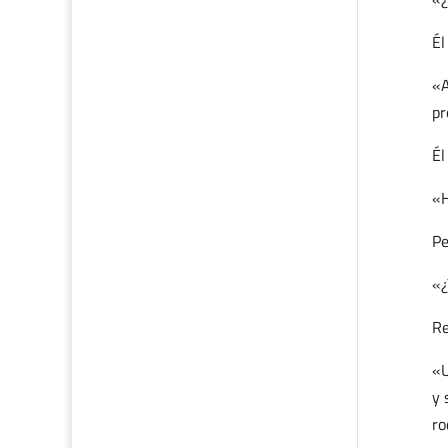
Él
«A
pr
Él
«H
Pe
«¿
Re
«U
y 
ro