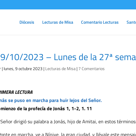
Diócesis
Lecturas de Misa
Comentario Lecturas
Sant
9/10/2023 – Lunes de la 27ª sema
r
|
lunes, 9 octubre 2023
|
Lecturas de Misa
|
7 Comentarios
RIMERA LECTURA
nás se puso en marcha para huir lejos del Señor.
mienzo de la profecía de Jonás 1, 1-2, 1. 11
 Señor dirigió su palabra a Jonás, hijo de Amitai, en estos términos
onte en marcha, ve a Nínive, la gran ciudad, y llévale este mensaj