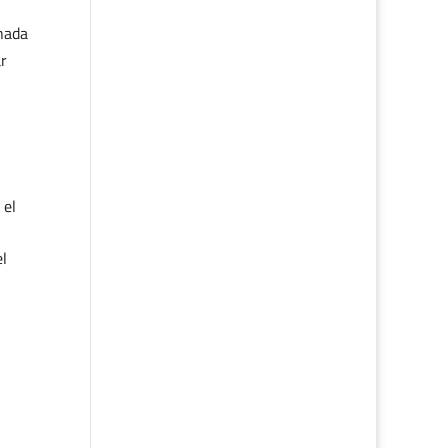
 nada
ar
 el
el