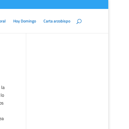
oral
Hoy Domingo
Carta arzobispo
 la
 lo
os
ea