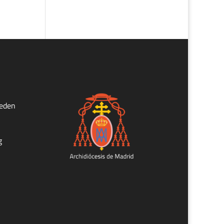
ueden
g