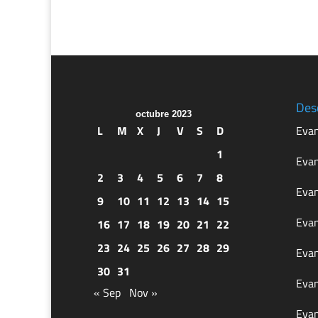
Des
octubre 2023
L
M
X
J
V
S
D
Evan
1
Evan
2
3
4
5
6
7
8
Evan
9
10
11
12
13
14
15
Evan
16
17
18
19
20
21
22
23
24
25
26
27
28
29
Evan
30
31
Evan
« Sep
Nov »
Evan