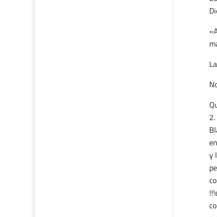
Di
«A
ma
La
No
Qu
Bl
en
y 
pe
co
!!
c