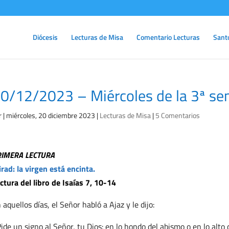
Diócesis
Lecturas de Misa
Comentario Lecturas
Sant
0/12/2023 – Miércoles de la 3ª se
r
|
miércoles, 20 diciembre 2023
|
Lecturas de Misa
|
5 Comentarios
RIMERA LECTURA
rad: la virgen está encinta.
ctura del libro de Isaías 7, 10-14
 aquellos días, el Señor habló a Ajaz y le dijo:
ide un signo al Señor, tu Dios: en lo hondo del abismo o en lo alto d