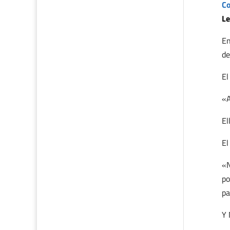
Co
Le
En
de
El
«A
El
El
«N
po
pa
Y 