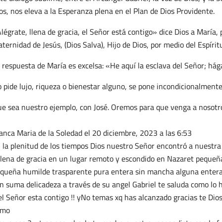
os, nos eleva a la Esperanza plena en el Plan de Dios Providente.
légrate, llena de gracia, el Señor está contigo» dice Dios a María, 
ternidad de Jesús, (Dios Salva), Hijo de Dios, por medio del Espírit
 respuesta de María es excelsa: «He aquí la esclava del Señor; há
 pide lujo, riqueza o bienestar alguno, se pone incondicionalmente 
e sea nuestro ejemplo, con José. Oremos para que venga a nosotro
anca Maria de la Soledad
el 20 diciembre, 2023 a las 6:53
 la plenitud de los tiempos Dios nuestro Señor encontró a nuestr
llena de gracia en un lugar remoto y escondido en Nazaret pequeña
queña humilde trasparente pura entera sin mancha alguna enteram
n suma delicadeza a través de su angel Gabriel te saluda como lo h
!el Señor esta contigo !! yNo temas xq has alcanzado gracias te Dios
omo