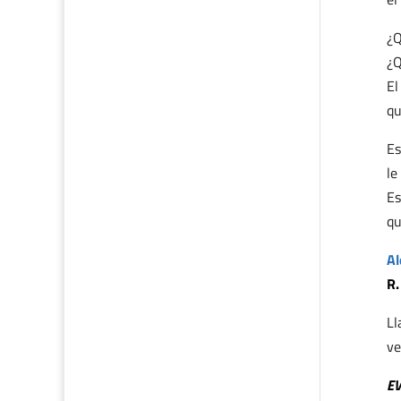
¿Q
¿Q
El
qu
Es
le
Es
qu
Al
R.
Ll
ve
E