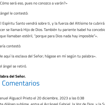
Cómo será eso, pues no conozco a varón?»
 ángel le contestó:
l Espíritu Santo vendrá sobre ti, y la fuerza del Altísimo te cubrir
cer se llamará Hijo de Dios. También tu pariente Isabel ha concebid
 que llamaban estéril, “porque para Dios nada hay imposible”».
ría contestó:
e aquí la esclava del Señor; hágase en mí según tu palabra».
el ángel se retiró.
labra del Señor.
 Comentarios
nuel Alguacil Prieto
el 20 diciembre, 2023 a las 0:38
te diálogo sublime, entre el Arcángel Gabriel, la Voz de Dios, y la