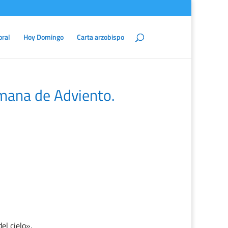
oral
Hoy Domingo
Carta arzobispo
mana de Adviento.
el cielo».