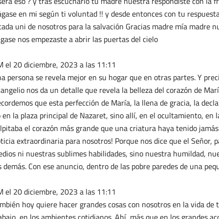
sera eso ? y tras escucharlo tu madre nuestra respondiste con la f
gase en mi según ti voluntad !! y desde entonces con tu respuest
cada uni de nosotros para la salvación Gracias madre mía madre nu
gase nos empezaste a abrir las puertas del cielo
M
el 20 diciembre, 2023 a las 11:11
a persona se revela mejor en su hogar que en otras partes. Y pre
angelio nos da un detalle que revela la belleza del corazón de María
cordemos que esta perfección de María, la llena de gracia, la decla
 en la plaza principal de Nazaret, sino allí, en el ocultamiento, e
lpitaba el corazón más grande que una criatura haya tenido jamá
ticia extraordinaria para nosotros! Porque nos dice que el Señor, 
dios ni nuestras sublimes habilidades, sino nuestra humildad, nue
s demás. Con ese anuncio, dentro de las pobre paredes de una pequ
M
el 20 diciembre, 2023 a las 11:11
mbién hoy quiere hacer grandes cosas con nosotros en la vida de todo
abajo, en los ambientes cotidianos. Ahí, más que en los grandes ac