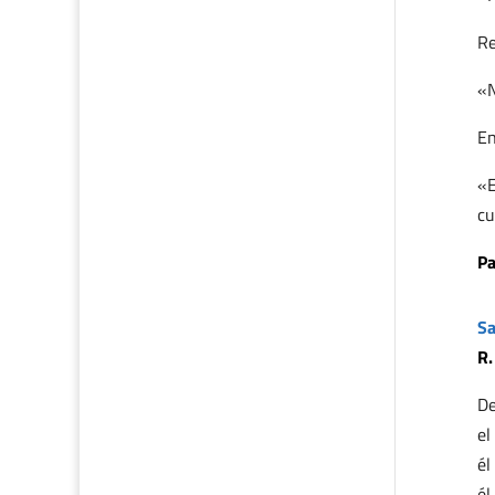
Re
«N
En
«E
cu
Pa
Sa
R.
De
el
él
él