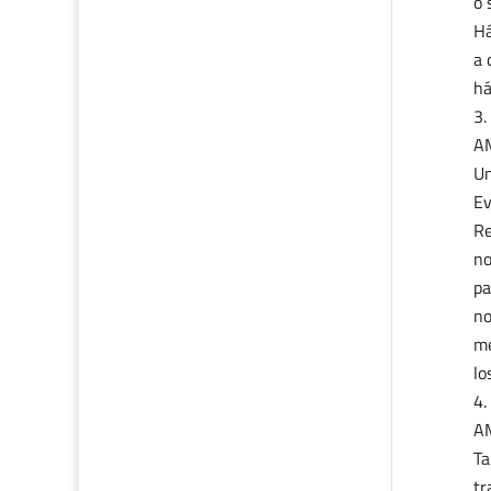
o 
Há
a 
há
A
Un
Ev
Re
no
pa
no
me
lo
A
Ta
tr