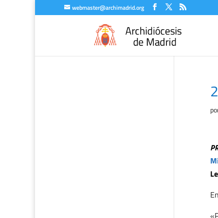
webmaster@archimadrid.org
2
po
P
Mi
Le
En
«P