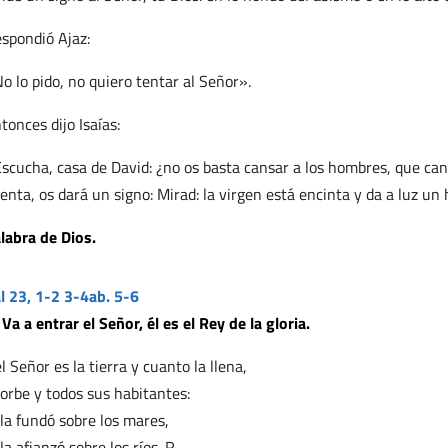
spondió Ajaz:
o lo pido, no quiero tentar al Señor».
tonces dijo Isaías:
scucha, casa de David: ¿no os basta cansar a los hombres, que cans
enta, os dará un signo: Mirad: la virgen está encinta y da a luz u
labra de Dios.
l 23, 1-2 3-4ab. 5-6
 Va a entrar el Señor, él es el Rey de la gloria.
l Señor es la tierra y cuanto la llena,
 orbe y todos sus habitantes:
 la fundó sobre los mares,
 la afianzó sobre los ríos. R.