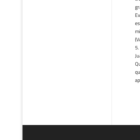
gr
Ev
es
mi
(V
Ju
Qu
qu
ap