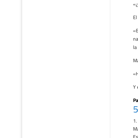
«¿
El
«E
na
la
Ma
«H
Y 
Pa
5
Ma
Es