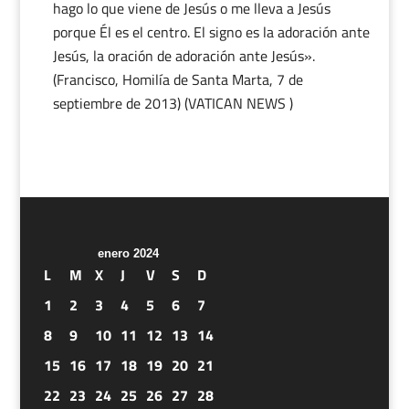
hago lo que viene de Jesús o me lleva a Jesús
porque Él es el centro. El signo es la adoración ante
Jesús, la oración de adoración ante Jesús».
(Francisco, Homilía de Santa Marta, 7 de
septiembre de 2013) (VATICAN NEWS )
enero 2024
L
M
X
J
V
S
D
1
2
3
4
5
6
7
8
9
10
11
12
13
14
15
16
17
18
19
20
21
22
23
24
25
26
27
28