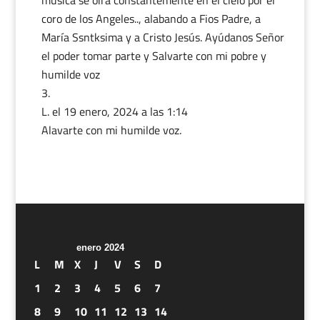
música se oirá constantemente en el cielo por el
coro de los Angeles.., alabando a Fios Padre, a
María Ssntksima y a Cristo Jesús. Ayúdanos Señor
el poder tomar parte y Salvarte con mi pobre y
humilde voz
L.
el 19 enero, 2024 a las 1:14
Alavarte con mi humilde voz.
enero 2024
L
M
X
J
V
S
D
1
2
3
4
5
6
7
8
9
10
11
12
13
14