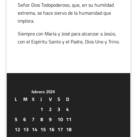
Señor Dios Todopoderoso, que, en su humildad
extrema, se hace siervo de la humanidad que
implora.
Siempre con María y José para alcanzar a Jesús,
con el Espíritu Santo y el Padre, Dios Uno y Trino.
febrero 2024
L
M
X
J
V
S
D
1
2
3
4
5
6
7
8
9
10
11
12
13
14
15
16
17
18