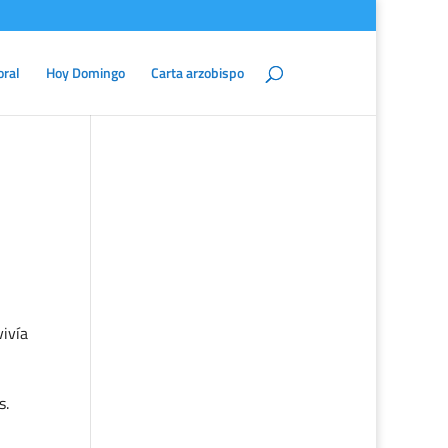
oral
Hoy Domingo
Carta arzobispo
vivía
s.