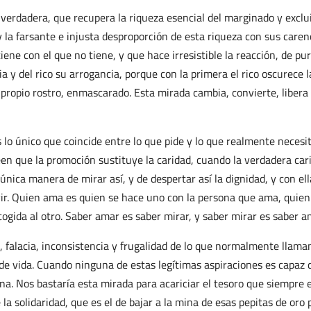
verdadera, que recupera la riqueza esencial del marginado y exclu
 y la farsante e injusta desproporción de esta riqueza con sus caren
iene con el que no tiene, y que hace irresistible la reacción, de pu
ia y del rico su arrogancia, porque con la primera el rico oscurece l
u propio rostro, enmascarado. Esta mirada cambia, convierte, libera
 lo único que coincide entre lo que pide y lo que realmente necesit
reen que la promoción sustituye la caridad, cuando la verdadera car
única manera de mirar así, y de despertar así la dignidad, y con ell
ivir. Quien ama es quien se hace uno con la persona que ama, quien
cogida al otro. Saber amar es saber mirar, y saber mirar es saber a
ad, falacia, inconsistencia y frugalidad de lo que normalmente llam
d de vida. Cuando ninguna de estas legítimas aspiraciones es capaz 
na. Nos bastaría esta mirada para acariciar el tesoro que siempre e
e la solidaridad, que es el de bajar a la mina de esas pepitas de oro 