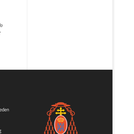
lo
.
ueden
g