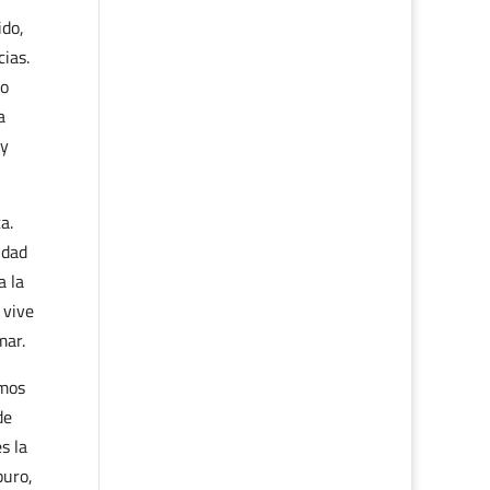
ido,
cias.
ro
a
 y
a.
idad
a la
 vive
mar.
amos
de
s la
puro,