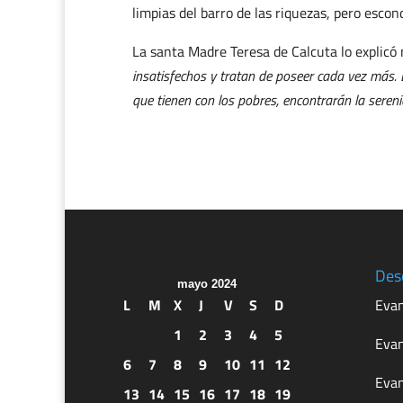
limpias del barro de las riquezas, pero escon
La santa Madre Teresa de Calcuta lo explic
insatisfechos y tratan de poseer cada vez más. 
que tienen con los pobres, encontrarán la sere
Des
mayo 2024
L
M
X
J
V
S
D
Evan
1
2
3
4
5
Evan
6
7
8
9
10
11
12
Evan
13
14
15
16
17
18
19