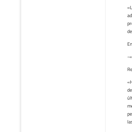
«L
ad
pr
de
En
-«
Re
«H
de
úl
me
pe
la