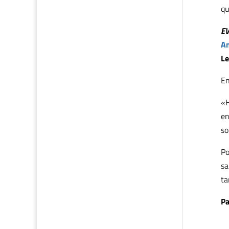
qu
E
Am
Le
En
«H
en
so
Po
sa
ta
Pa