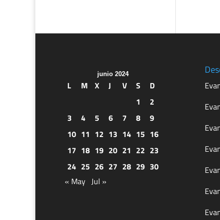
Des
junio 2024
L
M
X
J
V
S
D
Evan
1
2
Evan
3
4
5
6
7
8
9
Evan
10
11
12
13
14
15
16
Evan
17
18
19
20
21
22
23
24
25
26
27
28
29
30
Evan
« May
Jul »
Evan
Evan