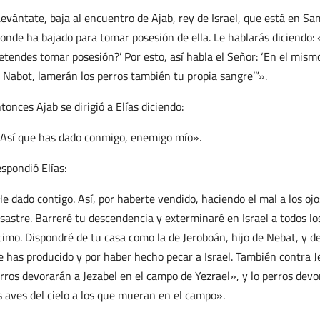
evántate, baja al encuentro de Ajab, rey de Israel, que está en Sa
onde ha bajado para tomar posesión de ella. Le hablarás diciendo: 
etendes tomar posesión?’ Por esto, así habla el Señor: ‘En el mism
 Nabot, lamerán los perros también tu propia sangre’”».
tonces Ajab se dirigió a Elías diciendo:
Así que has dado conmigo, enemigo mío».
spondió Elías:
e dado contigo. Así, por haberte vendido, haciendo el mal a los ojo
sastre. Barreré tu descendencia y exterminaré en Israel a todos los
timo. Dispondré de tu casa como la de Jeroboán, hijo de Nebat, y de 
 has producido y por haber hecho pecar a Israel. También contra J
rros devorarán a Jezabel en el campo de Yezrael», y lo perros devo
s aves del cielo a los que mueran en el campo».