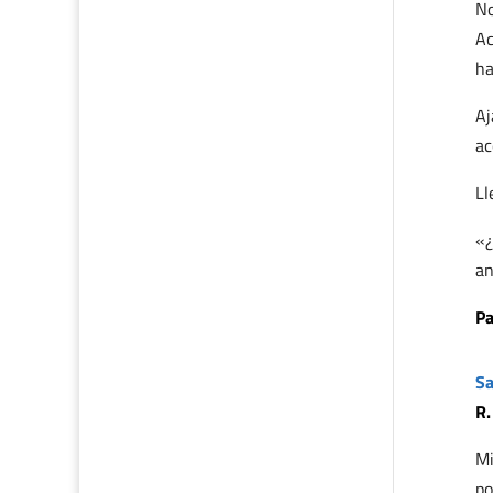
No
Ac
ha
Aj
ac
Ll
«¿
an
Pa
Sa
R.
Mi
po