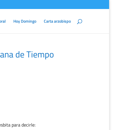
oral
Hoy Domingo
Carta arzobispo
mana de Tiempo
sbita para decirle: