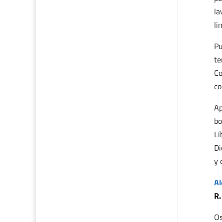
la
li
Pu
te
Co
co
Ap
bo
Lí
Di
y 
Al
R.
Os