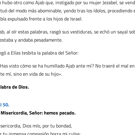
 hubo otro como Ajab que, instigado por su mujer Jezabel, se vendi
tuó del modo más abominable, yendo tras los ídolos, procediendo 
bía expulsado frente a los hijos de Israel.
ab, al oír estas palabras, rasgó sus vestiduras, se echó un sayal so
ostaba y andaba pesadamente.
egó a Elías tesbita la palabra del Señor:
Has visto cómo se ha humillado Ajab ante mí? No traeré el mal en 
te mí, sino en vida de su hijo».
labra de Dios.
l 50.
 Misericordia, Señor: hemos pecado.
sericordia, Dios mío, por tu bondad,
r tu inmensa compasión borra mi culpa;