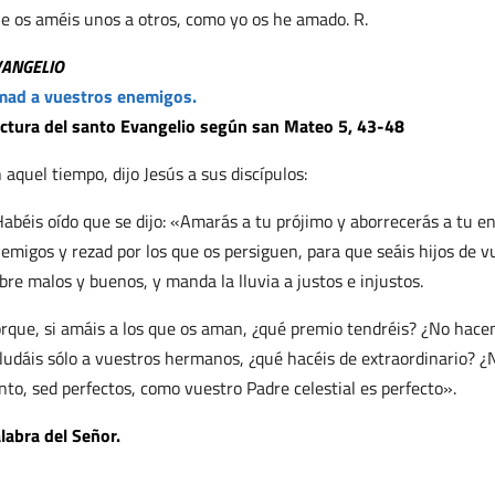
e os améis unos a otros, como yo os he amado. R.
VANGELIO
ad a vuestros enemigos.
ctura del santo Evangelio según san Mateo 5, 43-48
 aquel tiempo, dijo Jesús a sus discípulos:
abéis oído que se dijo: «Amarás a tu prójimo y aborrecerás a tu en
emigos y rezad por los que os persiguen, para que seáis hijos de vu
bre malos y buenos, y manda la lluvia a justos e injustos.
rque, si amáis a los que os aman, ¿qué premio tendréis? ¿No hacen
ludáis sólo a vuestros hermanos, ¿qué hacéis de extraordinario? ¿
nto, sed perfectos, como vuestro Padre celestial es perfecto».
labra del Señor.