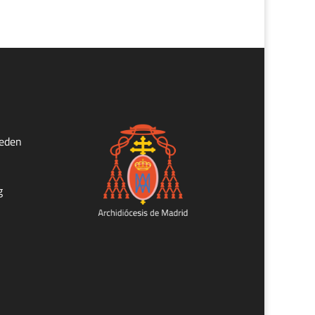
ueden
g