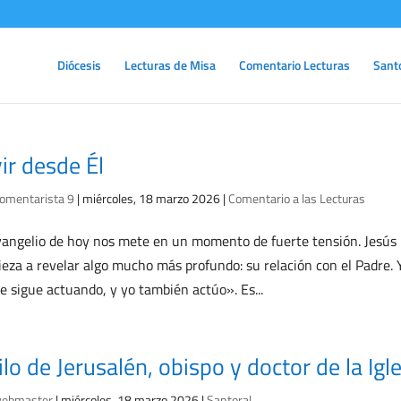
Diócesis
Lecturas de Misa
Comentario Lecturas
Sant
vir desde Él
omentarista 9
|
miércoles, 18 marzo 2026
|
Comentario a las Lecturas
vangelio de hoy nos mete en un momento de fuerte tensión. Jesús n
eza a revelar algo mucho más profundo: su relación con el Padre. Y
e sigue actuando, y yo también actúo». Es...
ilo de Jerusalén, obispo y doctor de la Igl
ebmaster
|
miércoles, 18 marzo 2026
|
Santoral