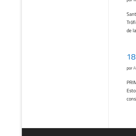
Sant
Tróf
de la
18
por
A
PRIM
Esto
cons