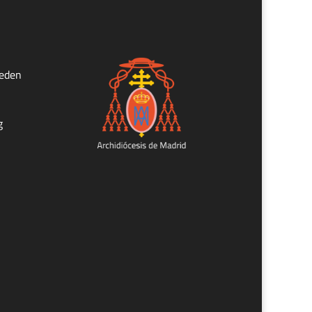
ueden
g