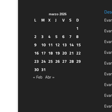
Des
marzo 2026
L
M
X
J
V
S
D
Evan
1
Evan
2
3
4
5
6
7
8
Evan
9
10
11
12
13
14
15
Evan
16
17
18
19
20
21
22
23
24
25
26
27
28
29
Evan
30
31
Evan
« Feb
Abr »
Evan
Evan
Evan