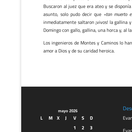
Buscaron al juez que era ateo y se disponía
asunto, solo pudo decir que
«tan muerto e
inmediatamente saltaron ¡vivos! la gallina 
Domingo con gallo, gallina, una horca y, al la
Los ingenieros de Montes y Caminos lo han
amor a Dios y de su caridad heroica.
Des
mayo 2026
L
M
X
J
V
S
D
Evan
1
2
3
Evan