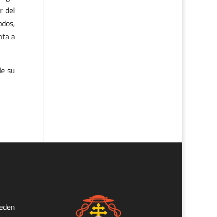
r del
odos,
nta a
de su
ueden