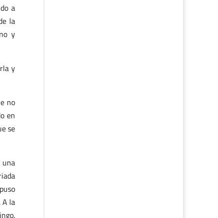
ndo a
de la
ano y
rla y
ue no
do en
ue se
n una
riada
 puso
 A la
ingo.