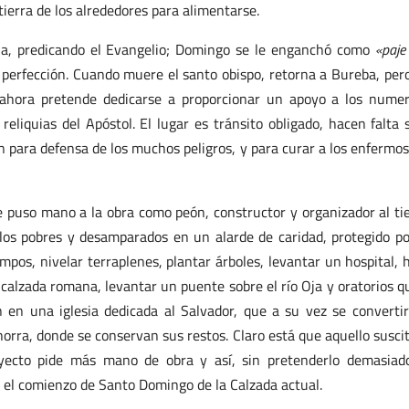
tierra de los alrededores para alimentarse.
stia, predicando el Evangelio; Domingo se le enganchó como
«paje
y perfección. Cuando muere el santo obispo, retorna a Bureba, per
 ahora pretende dedicarse a proporcionar un apoyo a los nume
eliquias del Apóstol. El lugar es tránsito obligado, hacen falta s
n para defensa de los muchos peligros, y para curar a los enfermos
se puso mano a la obra como peón, constructor y organizador al t
 los pobres y desamparados en un alarde de caridad, protegido po
ampos, nivelar terraplenes, plantar árboles, levantar un hospital, 
calzada romana, levantar un puente sobre el río Oja y oratorios q
 en una iglesia dedicada al Salvador, que a su vez se converti
horra, donde se conservan sus restos. Claro está que aquello susci
yecto pide más mano de obra y así, sin pretenderlo demasiad
 el comienzo de Santo Domingo de la Calzada actual.