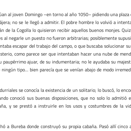
túan al joven Domingo –en torno al año 1050– pidiendo una plaza 
jera; no se le llegó a admitir. El pobre hombre lo volvió a intent
n de la Cogolla lo quisieron recibir aquellos buenos monjes. Quiz
es al negarle un puesto no fueron arbitrarias; posiblemente supus
ntaba escapar del trabajo del campo, o que buscaba solucionar su
asterio, como parece ser que intentaban hacer una nube de mend
e su paupérrimo ajuar, de su indumentaria; no le ayudaba su majes
e ningún tipo… bien parecía que se venían abajo de modo irremed
rriales se conocía la existencia de un solitario; lo buscó, lo enco
ando conoció sus buenas disposiciones, que no solo lo admitió 
ña, y se prestó a instruirle en los usos y costumbres de la vi
rchó a Bureba donde construyó su propia cabaña. Pasó allí cinco 