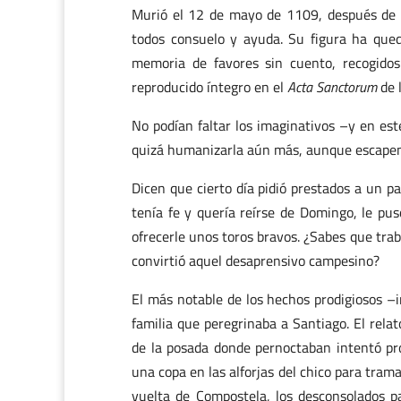
Murió el 12 de mayo de 1109, después de 
todos consuelo y ayuda. Su figura ha que
memoria de favores sin cuento, recogido
reproducido íntegro en el
Acta Sanctorum
de 
No podían faltar los imaginativos –y en est
quizá humanizarla aún más, aunque escapen 
Dicen que cierto día pidió prestados a un 
tenía fe y quería reírse de Domingo, le pu
ofrecerle unos toros bravos. ¿Sabes que trab
convirtió aquel desaprensivo campesino?
El más notable de los hechos prodigiosos –
familia que peregrinaba a Santiago. El rela
de la posada donde pernoctaban intentó pr
una copa en las alforjas del chico para tram
vuelta de Compostela, los desconsolados p