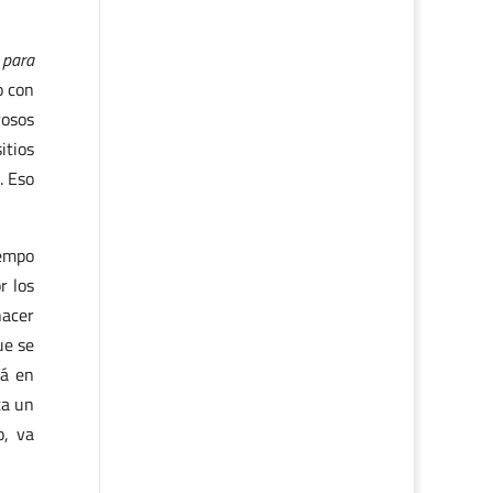
 para
o con
rosos
itios
. Eso
iempo
r los
hacer
ue se
rá en
ta un
o, va