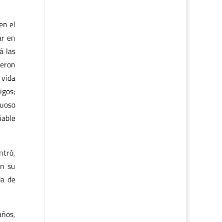
en el
ar en
á las
ieron
 vida
igos;
tuoso
iable
ntró,
en su
da de
años,