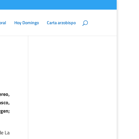
oral
Hoy Domingo
Carta arzobispo
ereo,
asco,
rgen;
de La