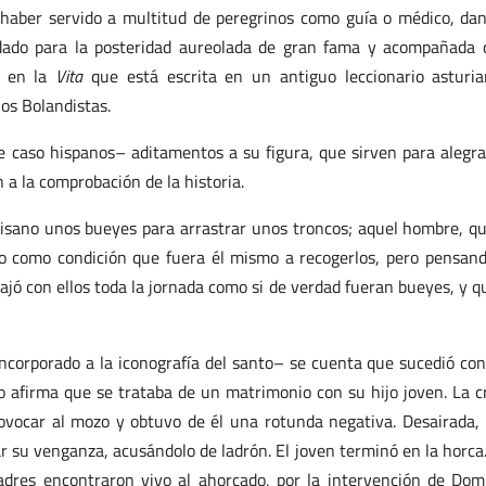
haber servido a multitud de peregrinos como guía o médico, da
dado para la posteridad aureolada de gran fama y acompañada 
s en la
Vita
que está escrita en un antiguo leccionario asturi
los Bolandistas.
e caso hispanos– aditamentos a su figura, que sirven para alegra
a la comprobación de la historia.
paisano unos bueyes para arrastrar unos troncos; aquel hombre, q
so como condición que fuera él mismo a recogerlos, pero pensan
ajó con ellos toda la jornada como si de verdad fueran bueyes, y q
incorporado a la iconografía del santo– se cuenta que sucedió co
to afirma que se trataba de un matrimonio con su hijo joven. La c
ovocar al mozo y obtuvo de él una rotunda negativa. Desairada,
ar su venganza, acusándolo de ladrón. El joven terminó en la horca.
adres encontraron vivo al ahorcado, por la intervención de Dom