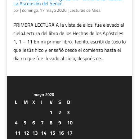
La Ascensión del Señor.
por
|
domingo, 17 mayo 2026
|
Lecturas de Misa
PRIMERA LECTURA A la vista de ellos, fue elevado al
cielo.Lectura del libro de los Hechos de los Apóstoles
1, 1 – 11 En mi primer libro, Teófilo, escribí de todo lo
que Jesús hizo y enseñó desde el comienzo hasta el
día en que fue llevado al cielo, después de...
mayo 2026
L
M
X
J
V
S
D
1
2
3
4
5
6
7
8
9
10
11
12
13
14
15
16
17