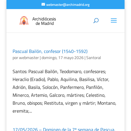
webmaster@archimadrid.org
Pascual Bailón, confesor (1540-1592)
por
webmaster
|
domingo, 17 mayo 2026
|
Santoral
Santos: Pascual Bailón, Teodomaro, confesores;
Heraclio (Eradio), Pablo, Aquilina, Basilisa, Víctor,
Adrión, Basila, Solocón, Panfermero, Panfilón,
Minerco, Artemio, Galcoro, mártires; Celestino,
Bruno, obispos; Restituta, virgen y mártir; Montano,
eremita;...
17/05/2026 – Domingo de la 7ª semana de Pascua.