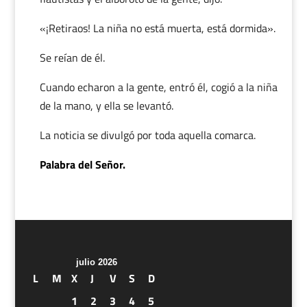
«¡Retiraos! La niña no está muerta, está dormida».
Se reían de él.
Cuando echaron a la gente, entró él, cogió a la niña
de la mano, y ella se levantó.
La noticia se divulgó por toda aquella comarca.
Palabra del Señor.
julio 2026
L
M
X
J
V
S
D
1
2
3
4
5