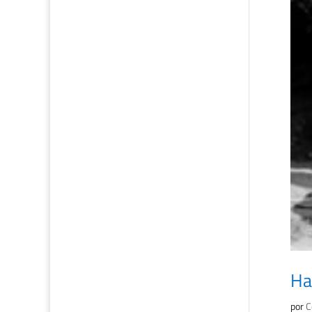
Ha
por
C