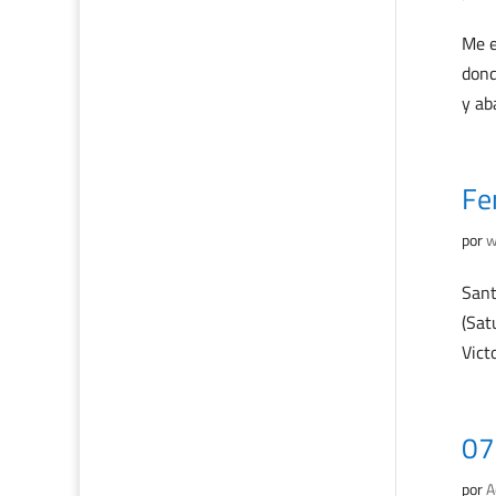
Me e
dond
y ab
Fer
por
w
Sant
(Sat
Victo
07
por
A