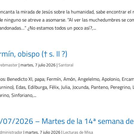
ncanta la mirada de Jesús sobre la humanidad, sabe encontrar el 
e ninguno se atreve a asomarse. “Al ver las muchedumbres se com
andonadas…” ¿No estamos todos un poco así?,...
mín, obispo († s. II ?)
ebmaster
|
martes, 7 julio 2026
|
Santoral
os: Benedicto XI, papa; Fermín, Amón, Angelelmo, Apolonio, Ercambe
urnino), Edas, Edilburga, Félix, Julia, Jocunda, Panteno, Peregrino,
rino, Sinforiano,...
/07/2026 – Martes de la 14ª semana de T
dministrador
|
martes, 7 julio 2026
|
Lecturas de Misa