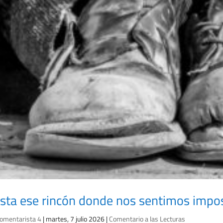
sta ese rincón donde nos sentimos impos
omentarista 4
|
martes, 7 julio 2026
|
Comentario a las Lecturas