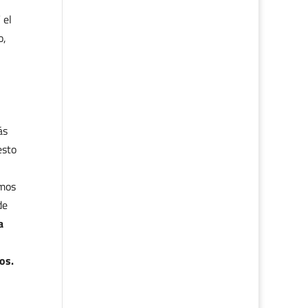
 el
o,
ás
esto
mos
de
a
os.