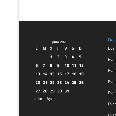
Des
julio 2026
L
M
X
J
V
S
D
Evan
1
2
3
4
5
Evan
6
7
8
9
10
11
12
Evan
13
14
15
16
17
18
19
Evan
20
21
22
23
24
25
26
27
28
29
30
31
Evan
« Jun
Ago »
Evan
Evan