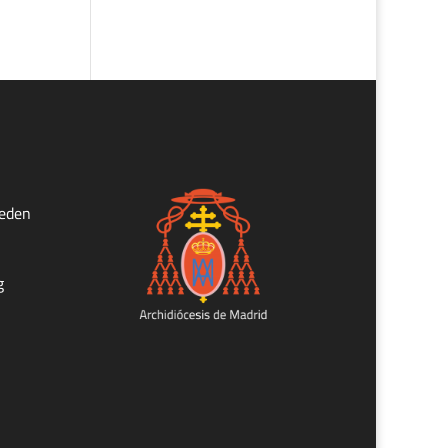
ueden
g