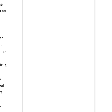
me
s en
ían
 de
e me
ir la
s
eil
re
s