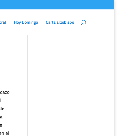
oral
Hoy Domingo
Carta arzobispo
edazo
l
de
va
do
en el