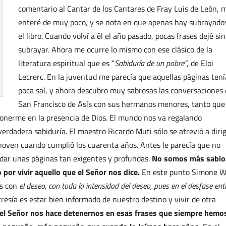
comentario al Cantar de los Cantares de Fray Luis de León, 
enteré de muy poco, y se nota en que apenas hay subrayado
el libro. Cuando volví a él el año pasado, pocas frases dejé sin
subrayar. Ahora me ocurre lo mismo con ese clásico de la
literatura espiritual que es “
Sabiduría de un pobre”
, de Eloi
Lecrerc. En la juventud me parecía que aquellas páginas ten
poca sal, y ahora descubro muy sabrosas las conversaciones
San Francisco de Asís con sus hermanos menores, tanto qu
ponerme en la presencia de Dios. El mundo nos va regalando
verdadera sabiduría. El maestro Ricardo Muti sólo se atrevió a dirig
hoven cuando cumplió los cuarenta años. Antes le parecía que no
dar unas páginas tan exigentes y profundas.
No somos más sabio
por vivir aquello que el Señor nos dice.
En este punto Simone W
es con
el deseo, con toda la intensidad del deseo, pues en el desfase ent
resía es estar bien informado de nuestro destino y vivir de otra
l Señor nos hace detenernos en esas frases que siempre hemo