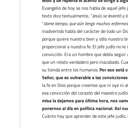
leído y de repente el acento se dirige a a
Evangelio de hoy se nos habla de aquel jefe j
texto dice textualmente, “
Jesús se levantó y l
“
dame tiempo, que aún tengo muchos enfermos 
inadvertido habla del carácter de todo un D
porque quiere nuestro bien y sólo nuestro bi
proporcional a nuestra fe. El jefe judío no le 
convicción. Era un hombre que debía seguir 
que un relato verdadero pero inacabado. Cua
su tienda entre los humanos.
Por eso está c
Señor, que es vulnerable a las conviccione
la fe en Dios porque creemos que ni oye ni 
esa convicción del corazón del maestro judí
misa la dejamos para última hora, nos vam
ponernos al día en política nacional. Así 
Cuánto hay que aprender de este jefe judío, q