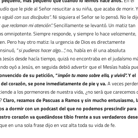
lgo pequeño, más pequeño que cuando lo leímos hace años.
En el
udío que le pide al Señor resucitar a su niña, que acaba de morir. Y
o siguió con sus discípulos”
. Ni siquiera el Señor se lo pensó. No le dij
que reclaman mi atención”.
Sencillamente se levantó. Un matiz tan
ios omnipotente. Siempre responde, y siempre lo hace velozmente,
en. Pero hay otro matiz: la urgencia de Dios es directamente
insinuó, “
si pudieras hacer algo…”,
no, había en él una absoluta
a Jesús desde hacía tiempo, quizá no encontraba en el judaísmo m
ndo oyó a Jesús, en seguida debió advertir que el Mesías había pu
onvencido de su petición, “
impón tu mano sobre ella, y vivirá”.
Y el
s del corazón, se pone inmediatamente de pie y va.
A veces perde
atiende a los pormenores de nuestra vida, ¿no será que carecemos 
o?
Claro, rezamos de Pascuas a Ramos y sin mucho entusiasmo, l
os a dormir con un podcast del que no podemos prescindir para
nuestro corazón va quedándose tibio frente a sus verdaderos dese
ue en una sola frase dijo en voz alta toda su vida de fe.