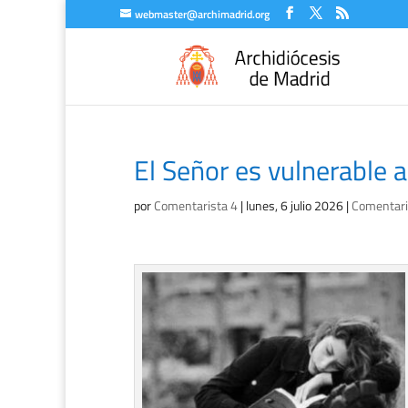
webmaster@archimadrid.org
El Señor es vulnerable a
por
Comentarista 4
|
lunes, 6 julio 2026
|
Comentario