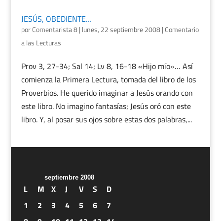
JESÚS, OBEDIENTE…
por
Comentarista 8
|
lunes, 22 septiembre 2008
|
Comentario
a las Lecturas
Prov 3, 27-34; Sal 14; Lv 8, 16-18 «Hijo mío»… Así
comienza la Primera Lectura, tomada del libro de los
Proverbios. He querido imaginar a Jesús orando con
este libro. No imagino fantasías; Jesús oró con este
libro. Y, al posar sus ojos sobre estas dos palabras,...
septiembre 2008
L
M
X
J
V
S
D
1
2
3
4
5
6
7