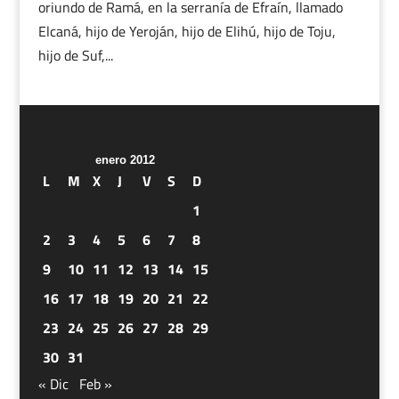
oriundo de Ramá, en la serranía de Efraín, llamado
Elcaná, hijo de Yeroján, hijo de Elihú, hijo de Toju,
hijo de Suf,...
enero 2012
L
M
X
J
V
S
D
1
2
3
4
5
6
7
8
9
10
11
12
13
14
15
16
17
18
19
20
21
22
23
24
25
26
27
28
29
30
31
« Dic
Feb »