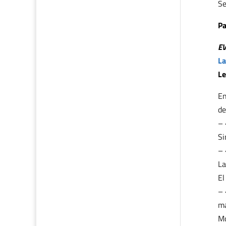
Se
Pa
E
La
Le
En
de
– 
Si
– 
La
El
– 
m
Mo