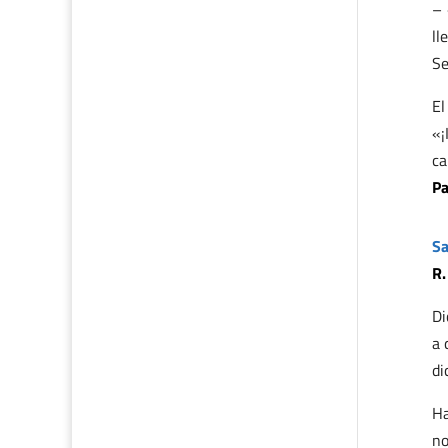
– 
ll
Se
El
«¡
c
Pa
Sa
R.
Di
a 
di
Ha
no