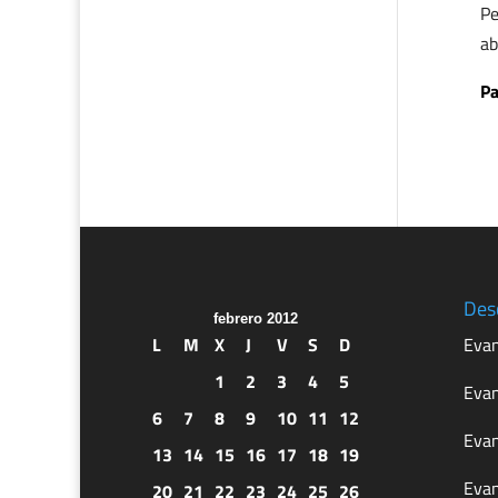
Pe
ab
Pa
Des
febrero 2012
L
M
X
J
V
S
D
Evan
1
2
3
4
5
Evan
6
7
8
9
10
11
12
Evan
13
14
15
16
17
18
19
Evan
20
21
22
23
24
25
26