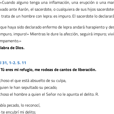
«Cuando alguno tenga una inflamación, una erupción o una manch
evado ante Aarón, el sacerdote, o cualquiera de sus hijos sacerdote
 trata de un hombre con lepra: es impuro. El sacerdote lo declarar
 que haya sido declarado enfermo de lepra andará harapiento y des
Impuro, impuro!» Mientras le dure la afección, seguirá impuro; viv
ampamento.»
labra de Dios.
l 31, 1-2. 5. 11
 Tú eres mi refugio, me rodeas de cantos de liberación.
choso el que está absuelto de su culpa,
quien le han sepultado su pecado;
choso el hombre a quien el Señor no le apunta el delito. R.
bía pecado, lo reconocí,
 te encubrí mi delito;