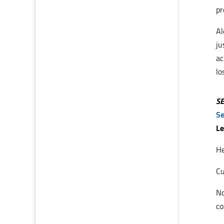
pr
Al
ju
ac
lo
S
Se
Le
H
Cu
No
co