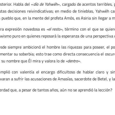
sterior. Habla del «
día de Yahwéh
», cargado de acentos terribles
stas decisiones reivindicativas; en medio de tinieblas, Yahwéh ca
 pueblo que, en la mente del profeta Amós, es Asiria sin llegar a
ra expresión novedosa es
«el resto»
, término con el que se quiere
wismo puro en quienes reposará la esperanza de una perspectiva d
sde siempre ambicionó el hombre las riquezas para poseer, el po
imentar su soberbia; esto trae como directa consecuencia el oscure
 su nombre que Él mira y valora lo de
«dentro».
mplió con valentía el encargo dificultoso de hablar claro y sin
evaran a sufrir las acusaciones de Amasías, sacerdote de Betel, y la
erdad que, a pesar de tantos años, aún no se aprendió la lección?