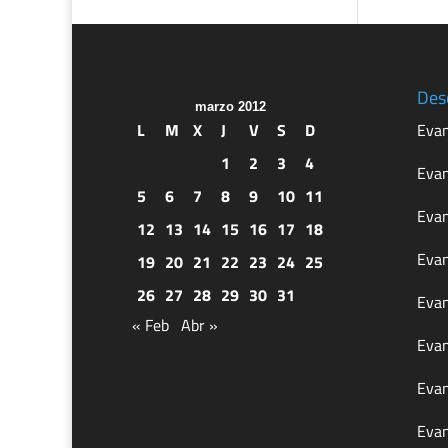
Des
marzo 2012
L
M
X
J
V
S
D
Evan
1
2
3
4
Evan
5
6
7
8
9
10
11
Evan
12
13
14
15
16
17
18
Evan
19
20
21
22
23
24
25
26
27
28
29
30
31
Evan
« Feb
Abr »
Evan
Evan
Evan