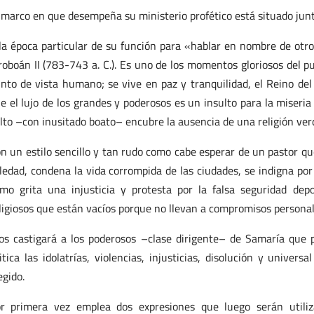
 marco en que desempeña su ministerio profético está situado junt
la época particular de su función para «hablar en nombre de otro
roboán II (783-743 a. C.). Es uno de los momentos gloriosos del pu
nto de vista humano; se vive en paz y tranquilidad, el Reino del
e el lujo de los grandes y poderosos es un insulto para la miseria 
lto –con inusitado boato– encubre la ausencia de una religión ver
n un estilo sencillo y tan rudo como cabe esperar de un pastor qu
ledad, condena la vida corrompida de las ciudades, se indigna por
mo grita una injusticia y protesta por la falsa seguridad dep
ligiosos que están vacíos porque no llevan a compromisos personal
os castigará a los poderosos –clase dirigente– de Samaría que 
itica las idolatrías, violencias, injusticias, disolución y unive
egido.
r primera vez emplea dos expresiones que luego serán utiliz