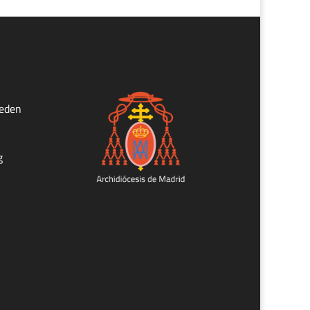
ueden
g