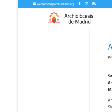
webmaster@archimadrid.org
A
po
Sa
An
Ma
Am
Si