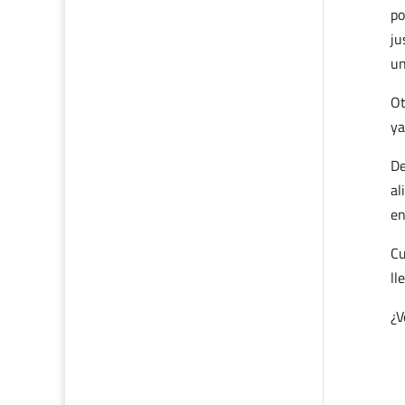
po
ju
un
Ot
ya
De
al
en
Cu
ll
¿V