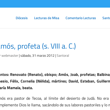
Diócesis
Lecturas de Misa
Comentario Lecturas
Sant
mós, profeta (s. VIII a. C.)
r
webmaster
|
sábado, 31 marzo 2012
|
Santoral
ntos: Renovato (Renato), obispo; Amós, Joab, profetas; Balbina,
esio, Félix, Cornelia (Nélida), mártires; David, Esteban, Guiller
ría Mamala, beata.
ós era pastor de Tecoa, al límite del desierto de Judá. No era
mplemente Dios le llama, sacándolo de sus labores pastoriles y lo m