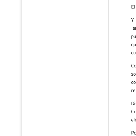
El
Y 
Je
pu
qu
cu
Co
so
co
re
Di
Cr
el
Po