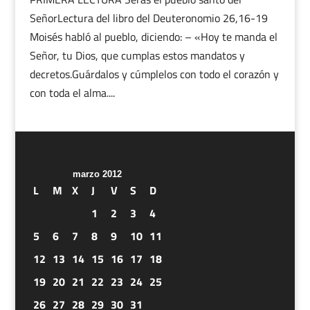
SeñorLectura del libro del Deuteronomio 26,16-19
Moisés habló al pueblo, diciendo: – «Hoy te manda el
Señor, tu Dios, que cumplas estos mandatos y
decretos.Guárdalos y cúmplelos con todo el corazón y
con toda el alma....
marzo 2012
L
M
X
J
V
S
D
1
2
3
4
5
6
7
8
9
10
11
12
13
14
15
16
17
18
19
20
21
22
23
24
25
26
27
28
29
30
31