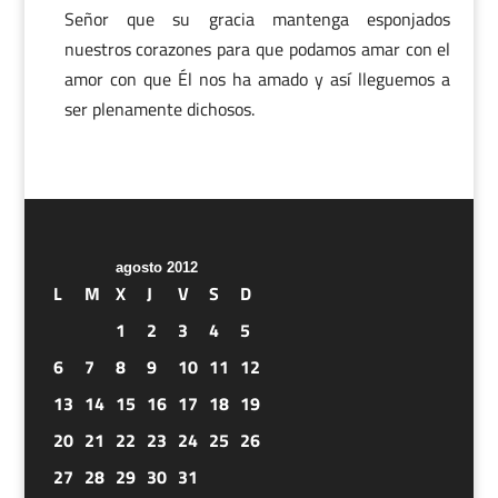
Señor que su gracia mantenga esponjados
nuestros corazones para que podamos amar con el
amor con que Él nos ha amado y así lleguemos a
ser plenamente dichosos.
agosto 2012
L
M
X
J
V
S
D
1
2
3
4
5
6
7
8
9
10
11
12
13
14
15
16
17
18
19
20
21
22
23
24
25
26
27
28
29
30
31