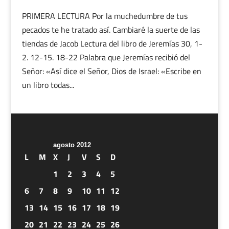
PRIMERA LECTURA Por la muchedumbre de tus
pecados te he tratado así. Cambiaré la suerte de las
tiendas de Jacob Lectura del libro de Jeremías 30, 1-
2. 12-15. 18-22 Palabra que Jeremías recibió del
Señor: «Así dice el Señor, Dios de Israel: «Escribe en
un libro todas...
agosto 2012
L
M
X
J
V
S
D
1
2
3
4
5
6
7
8
9
10
11
12
13
14
15
16
17
18
19
20
21
22
23
24
25
26