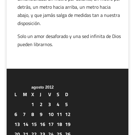
detrás, un metro hacia arriba, un metro hacia
abajo, y que jamás salga de medidas tan a nuestra
disposición.
Solo un amor desaforado y una sed infinita de Dios
pueden librarnos.
agosto 2012
L
M
X
J
V
S
D
1
2
3
4
5
6
7
8
9
10
11
12
13
14
15
16
17
18
19
20
21
22
23
24
25
26