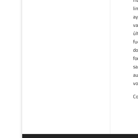
ma
li
ay
va
úl
fu
do
fo
sa
au
vo
Co