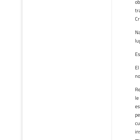
ob
tr
Cr
Na
lu
Es
El
no
Re
le
es
pe
cu
in