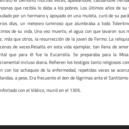
ltrató el Demonio muchas veces, apaleándole, causándole heridas
mosnas que recibía lo daba a los pobres. Los últimos años de s
udado por un hermano y apoyado en una muleta, curó de su parál
rios días, un meteoro luminoso que alumbraba a todo Tolentino
timos de su vida. Una vez muerto, el agua con que lavaron sus 
e, más que otros, la resurrección de la joven de Fermo. La reliq
cenas de veces.Resalta en esta vida ejemplar, tan llena de amor
ntal que para él fue la Eucaristía. Se preparaba para la Misa
cramental incluso diaria. Refieren los testigos tanto religiosos co
n con los achaques de la enfermedad, repetidas veces se acerc
landas, a peso. Era frecuente el don de lágrimas ante el Santísim
nfortado con el Viático, murió en el 1305.