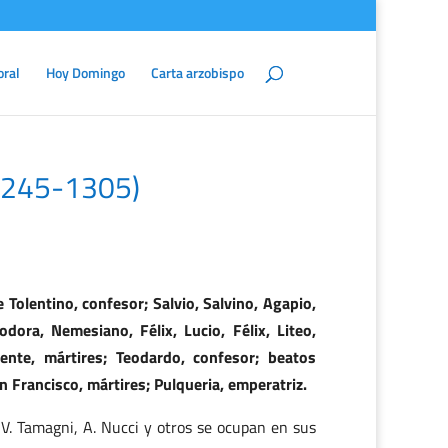
oral
Hoy Domingo
Carta arzobispo
(1245-1305)
 Tolentino, confesor; Salvio, Salvino, Agapio,
ora, Nemesiano, Félix, Lucio, Félix, Liteo,
mente, mártires; Teodardo, confesor; beatos
 Francisco, mártires; Pulqueria, emperatriz.
 V. Tamagni, A. Nucci y otros se ocupan en sus