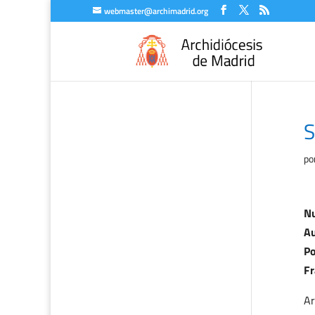
webmaster@archimadrid.org
S
po
Nu
Au
Po
Fr
Ar