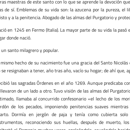
ras maestras de este santo con lo que se aprende la devoción que 
as de sí. Emblemas de su vida son: la azucena por la pureza, el li
isto y a la penitencia. Abogado de las almas del Purgatorio y protect
ció en 1245 en Fermo (Italia). La mayor parte de su vida la pasó 
gar donde nació.
 un santo milagrero y popular.
 mismo hecho de su nacimiento fue una gracia del Santo Nicolás
 se resignaban a tener, año tras año, vacío su hogar; de ahí que, a
cibió las sagradas Órdenes en el año 1269. Aunque predicaba con
 llevaron de un lado a otro. Tuvo visión de las almas del Purgator
timado, llamaba al concurrido confesonario «el lecho de los mo
rdón de los pecados, imponiendo penitencias suaves mientras
arto. Dormía en jergón de paja y tenía como cubierta solo
strumentos, reconociendo sus huellas, después de muerto, los