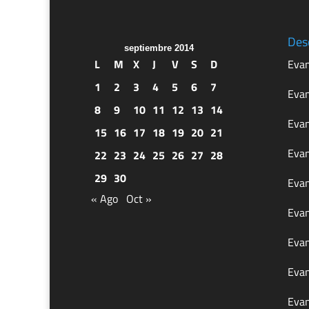
Des
septiembre 2014
L
M
X
J
V
S
D
Evan
1
2
3
4
5
6
7
Evan
8
9
10
11
12
13
14
Evan
15
16
17
18
19
20
21
Evan
22
23
24
25
26
27
28
29
30
Evan
« Ago
Oct »
Evan
Evan
Evan
Evan