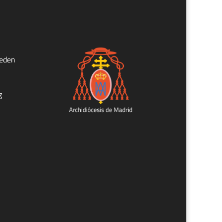
ueden
g