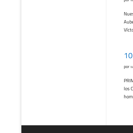
Nues
Aube
Víct
10
por
w
PRIM
los 
homb