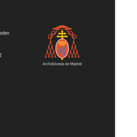
ueden
g