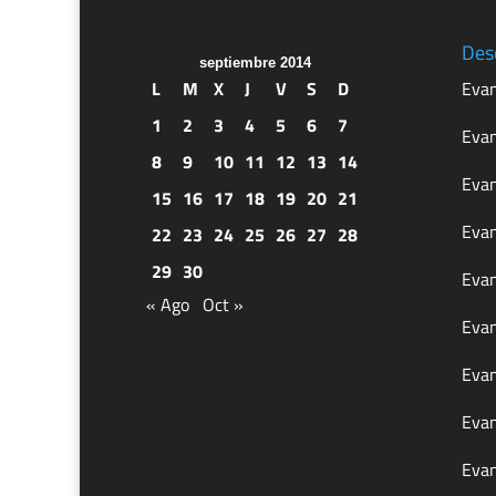
Des
septiembre 2014
L
M
X
J
V
S
D
Evan
1
2
3
4
5
6
7
Evan
8
9
10
11
12
13
14
Evan
15
16
17
18
19
20
21
Evan
22
23
24
25
26
27
28
29
30
Evan
« Ago
Oct »
Evan
Evan
Evan
Evan