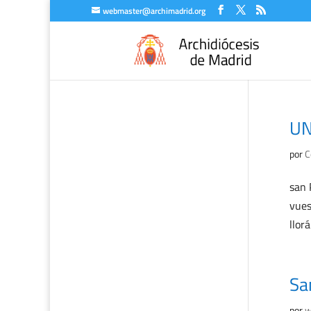
webmaster@archimadrid.org
UN
por
C
san 
vues
llorá
Sa
por
w