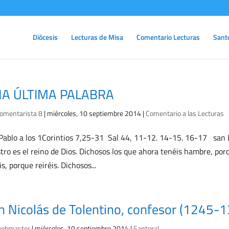
Diócesis
Lecturas de Misa
Comentario Lecturas
Sant
A ÚLTIMA PALABRA
omentarista 8
|
miércoles, 10 septiembre 2014
|
Comentario a las Lecturas
Pablo a los 1Corintios 7,25-31 Sal 44, 11-12. 14-15. 16-17 san 
tro es el reino de Dios. Dichosos los que ahora tenéis hambre, por
is, porque reiréis. Dichosos...
n Nicolás de Tolentino, confesor (1245-
ebmaster
|
miércoles, 10 septiembre 2014
|
Santoral