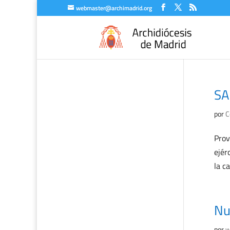
webmaster@archimadrid.org
SA
por
C
Prov
ejér
la c
Nu
por
w