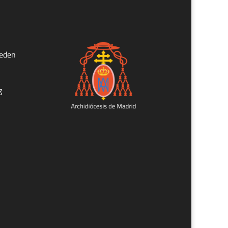
ueden
g