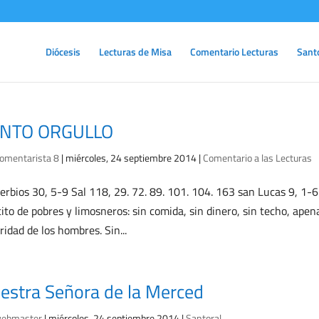
Diócesis
Lecturas de Misa
Comentario Lecturas
Sant
NTO ORGULLO
omentarista 8
|
miércoles, 24 septiembre 2014
|
Comentario a las Lecturas
erbios 30, 5-9 Sal 118, 29. 72. 89. 101. 104. 163 san Lucas 9, 1
cito de pobres y limosneros: sin comida, sin dinero, sin techo, ap
aridad de los hombres. Sin...
estra Señora de la Merced
ebmaster
|
miércoles, 24 septiembre 2014
|
Santoral