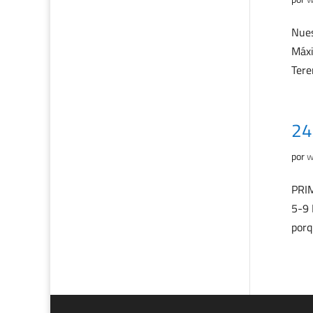
Nues
Máxi
Tere
24
por
w
PRIM
5-9 
porq