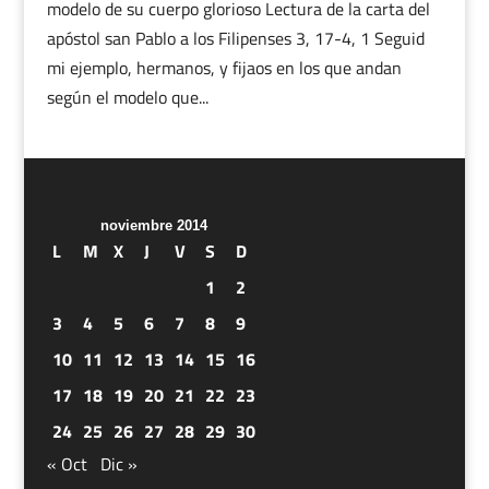
modelo de su cuerpo glorioso Lectura de la carta del
apóstol san Pablo a los Filipenses 3, 17-4, 1 Seguid
mi ejemplo, hermanos, y fijaos en los que andan
según el modelo que...
noviembre 2014
L
M
X
J
V
S
D
1
2
3
4
5
6
7
8
9
10
11
12
13
14
15
16
17
18
19
20
21
22
23
24
25
26
27
28
29
30
« Oct
Dic »