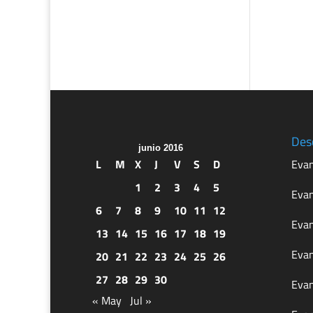
Des
junio 2016
L
M
X
J
V
S
D
Evan
1
2
3
4
5
Evan
6
7
8
9
10
11
12
Evan
13
14
15
16
17
18
19
Evan
20
21
22
23
24
25
26
27
28
29
30
Evan
« May
Jul »