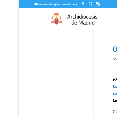
webmaster@archimadrid.org
0
po
P
Cu
co
Le
Qu