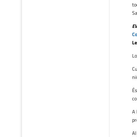
to
Sa
E
Co
Le
Lo
Cu
ni
És
co
A 
pr
Al