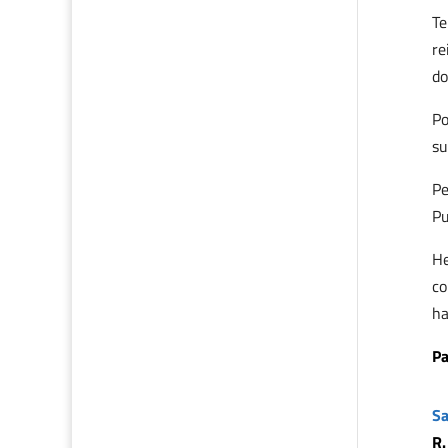
Te
re
do
Po
su
Pe
Pu
He
co
ha
Pa
Sa
R.