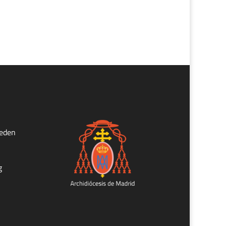
ueden
g