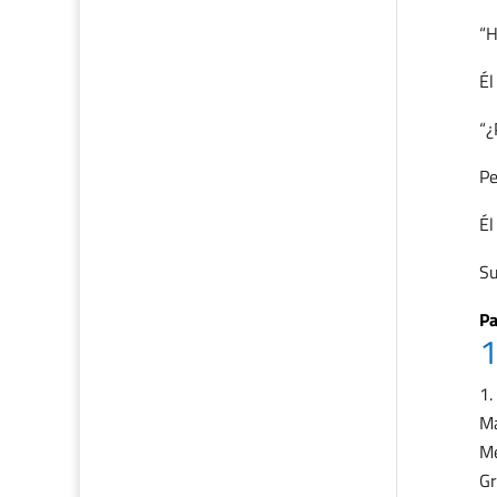
“H
Él
“¿
Pe
Él
Su
Pa
1
Ma
Me
Gr