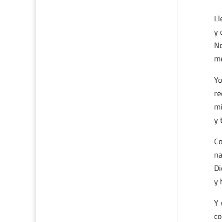
Ll
y 
No
me
Yo
re
mi
y 
Co
na
Di
y 
Y 
co