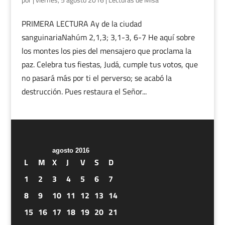
PRIMERA LECTURA Ay de la ciudad
sanguinariaNahúm 2,1,3; 3,1-3, 6-7 He aquí sobre
los montes los pies del mensajero que proclama la
paz. Celebra tus fiestas, Judá, cumple tus votos, que
no pasará más por ti el perverso; se acabó la
destrucción. Pues restaura el Señor...
agosto 2016
L
M
X
J
V
S
D
1
2
3
4
5
6
7
8
9
10
11
12
13
14
15
16
17
18
19
20
21