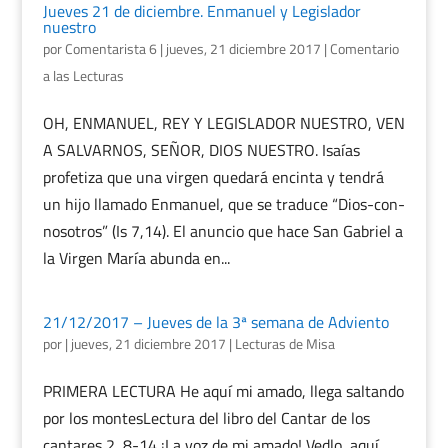
Jueves 21 de diciembre. Enmanuel y Legislador
nuestro
por
Comentarista 6
|
jueves, 21 diciembre 2017
|
Comentario
a las Lecturas
OH, ENMANUEL, REY Y LEGISLADOR NUESTRO, VEN
A SALVARNOS, SEÑOR, DIOS NUESTRO. Isaías
profetiza que una virgen quedará encinta y tendrá
un hijo llamado Enmanuel, que se traduce “Dios-con-
nosotros” (Is 7,14). El anuncio que hace San Gabriel a
la Virgen María abunda en...
21/12/2017 – Jueves de la 3ª semana de Adviento
por
|
jueves, 21 diciembre 2017
|
Lecturas de Misa
PRIMERA LECTURA He aquí mi amado, llega saltando
por los montesLectura del libro del Cantar de los
cantares 2, 8-14 ¡La voz de mi amado! Vedlo, aquí