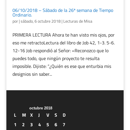
06/10/2018 – Sábado de la 26ª semana de Tiempo
Ordinario.
por
|
sábado, 6 octubre 2018
|
Lecturas de Misa
PRIMERA LECTURA Ahora te han visto mis ojos, por
eso me retractoLectura del libro de Job 42, 1-3. 5-6.
12-16 Job respondió al Señor: «Reconozco que lo
puedes todo, que ningún proyecto te resulta
imposible. Dijiste: “¿Quién es ese que enturbia mis
designios sin saber...
octubre 2018
L
M
X
J
V
S
D
1
2
3
4
5
6
7