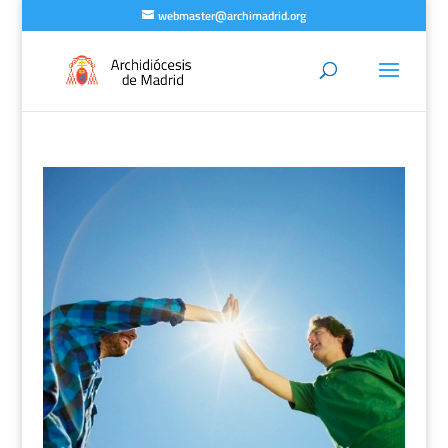
webmaster@archimadrid.org