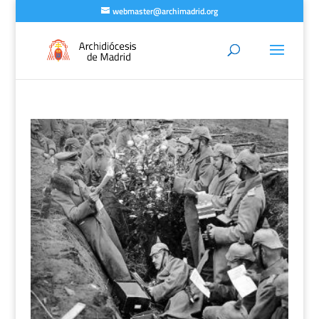
webmaster@archimadrid.org