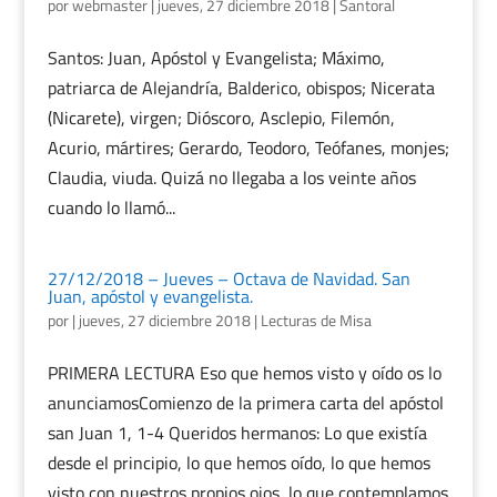
por
webmaster
|
jueves, 27 diciembre 2018
|
Santoral
Santos: Juan, Apóstol y Evangelista; Máximo,
patriarca de Alejandría, Balderico, obispos; Nicerata
(Nicarete), virgen; Dióscoro, Asclepio, Filemón,
Acurio, mártires; Gerardo, Teodoro, Teófanes, monjes;
Claudia, viuda. Quizá no llegaba a los veinte años
cuando lo llamó...
27/12/2018 – Jueves – Octava de Navidad. San
Juan, apóstol y evangelista.
por
|
jueves, 27 diciembre 2018
|
Lecturas de Misa
PRIMERA LECTURA Eso que hemos visto y oído os lo
anunciamosComienzo de la primera carta del apóstol
san Juan 1, 1-4 Queridos hermanos: Lo que existía
desde el principio, lo que hemos oído, lo que hemos
visto con nuestros propios ojos, lo que contemplamos