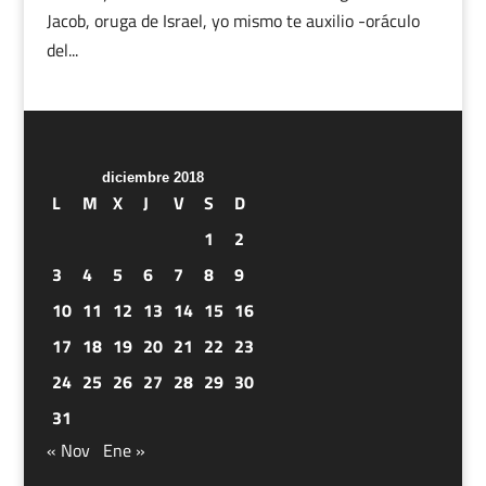
Jacob, oruga de Israel, yo mismo te auxilio -oráculo
del...
diciembre 2018
L
M
X
J
V
S
D
1
2
3
4
5
6
7
8
9
10
11
12
13
14
15
16
17
18
19
20
21
22
23
24
25
26
27
28
29
30
31
« Nov
Ene »