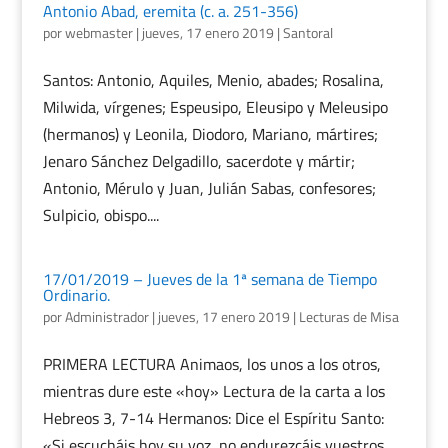
Antonio Abad, eremita (c. a. 251-356)
por
webmaster
|
jueves, 17 enero 2019
|
Santoral
Santos: Antonio, Aquiles, Menio, abades; Rosalina,
Milwida, vírgenes; Espeusipo, Eleusipo y Meleusipo
(hermanos) y Leonila, Diodoro, Mariano, mártires;
Jenaro Sánchez Delgadillo, sacerdote y mártir;
Antonio, Mérulo y Juan, Julián Sabas, confesores;
Sulpicio, obispo....
17/01/2019 – Jueves de la 1ª semana de Tiempo
Ordinario.
por
Administrador
|
jueves, 17 enero 2019
|
Lecturas de Misa
PRIMERA LECTURA Animaos, los unos a los otros,
mientras dure este «hoy» Lectura de la carta a los
Hebreos 3, 7-14 Hermanos: Dice el Espíritu Santo:
«Si escucháis hoy su voz, no endurezcáis vuestros